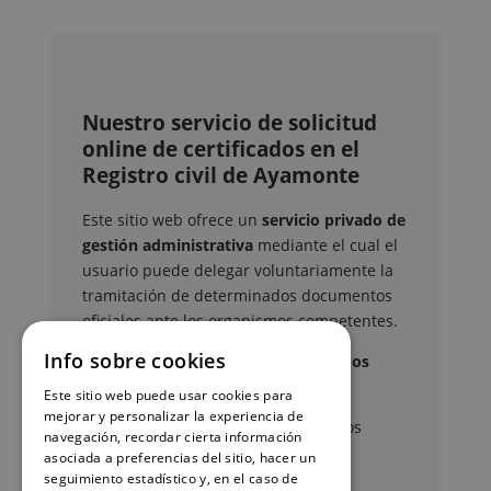
Nuestro servicio de solicitud
online de certificados en el
Registro civil de Ayamonte
Este sitio web ofrece un
servicio privado de
gestión administrativa
mediante el cual el
usuario puede delegar voluntariamente la
tramitación de determinados documentos
oficiales ante los organismos competentes.
Info sobre cookies
Documentos y trámites que podemos
gestionar
Este sitio web puede usar cookies para
mejorar y personalizar la experiencia de
A través de nuestro servicio, podemos
navegación, recordar cierta información
gestionar, entre otros:
asociada a preferencias del sitio, hacer un
seguimiento estadístico y, en el caso de