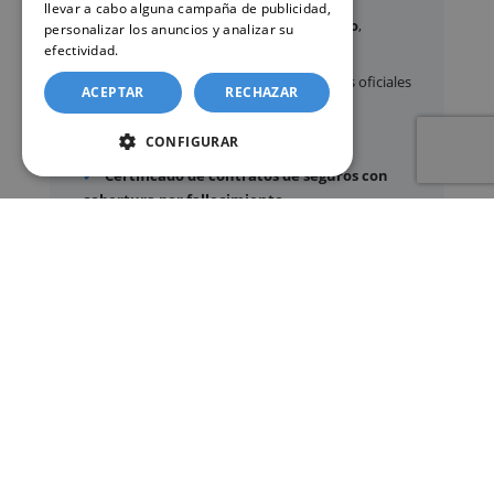
llevar a cabo alguna campaña de publicidad,
Certificados y partidas de
nacimiento
,
personalizar los anuncios y analizar su
matrimonio
y
defunción
efectividad.
Política de cookies
Apostilla de La Haya
de documentos oficiales
ACEPTAR
RECHAZAR
Legalización
de certificados
CONFIGURAR
Certificado de Últimas Voluntades
Certificado de contratos de seguros con
cobertura por fallecimiento
Los documentos oficiales son expedidos
exclusivamente por los organismos públicos
correspondientes.
Más información sobre nuestro servicio »