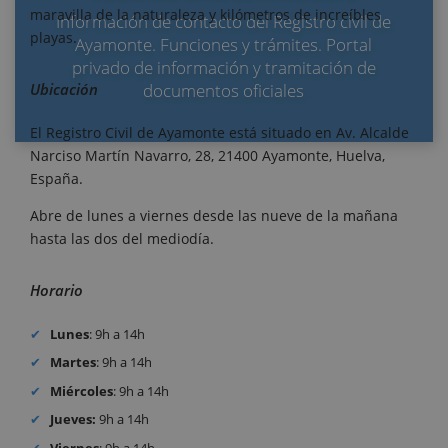
maravilla de la naturaleza y kilómetros de increíbles
Información de contacto del Registro civil de
playas.
Ayamonte. Funciones y trámites. Portal
privado de información y tramitación de
Ubicación
documentos oficiales
El Registro Civil de Ayamonte está situado en Av. Alcalde
Narciso Martín Navarro, 28, 21400 Ayamonte, Huelva,
España.
Abre de lunes a viernes desde las nueve de la mañana
hasta las dos del mediodía.
Horario
Lunes
: 9h a 14h
Martes
: 9h a 14h
Miércoles
: 9h a 14h
Jueves:
9h a 14h
Viernes
: 9h a 14h