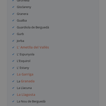
Gironella
Gisclareny
Granera
Gualba
Guardiola de Berguedà
Gurb
Jorba
L’ Ametlla del Vallès
L’ Espunyola
L’Esquirol
L’ Estany
La Garriga
Granada
La
La Llacuna
La Llagosta
La Nou de Berguedà