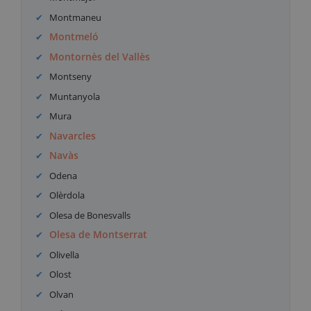
Montmaneu
Montmeló
Montornès del Vallès
Montseny
Muntanyola
Mura
Navarcles
Navàs
Odena
Olèrdola
Olesa de Bonesvalls
Olesa de Montserrat
Olivella
Olost
Olvan