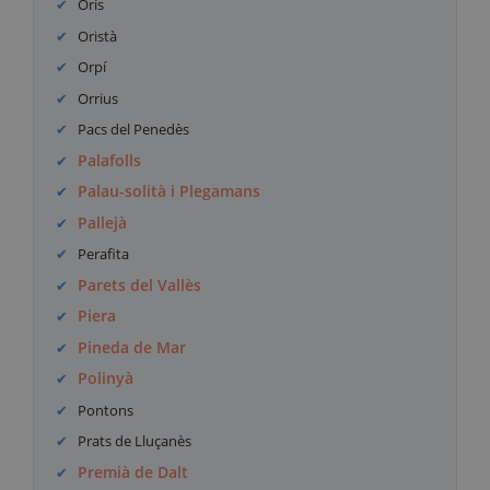
Orís
Oristà
Orpí
Orrius
Pacs del Penedès
Palafolls
Palau-solità i Plegamans
Pallejà
Perafita
Parets del Vallès
Piera
Pineda de Mar
Polinyà
Pontons
Prats de Lluçanès
Premià de Dalt