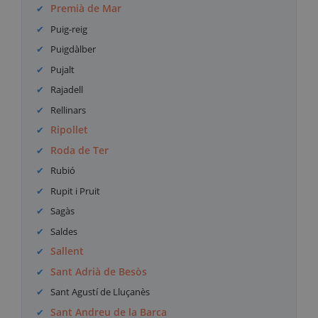
Premià de Mar
Puig-reig
Puigdàlber
Pujalt
Rajadell
Rellinars
Ripollet
Roda de Ter
Rubió
Rupit i Pruit
Sagàs
Saldes
Sallent
Sant Adrià de Besòs
Sant Agustí de Lluçanès
Sant Andreu de la Barca