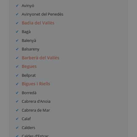
Avinyó
Avinyonet del Penedès
Badia del Vallès
Bagà
Balenyà
Balsareny
Barberà del Vallès
Begues
Bellprat
Bigues i Riells
Borredà
Cabrera d’Anoia
Cabrera de Mar
Calaf
Calders
Caldes d’Estrac