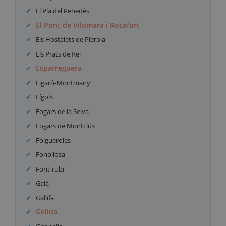
El Pla del Penedès
El Pont de Vilomara i Rocafort
Els Hostalets de Pierola
Els Prats de Rei
Esparreguera
Figaró-Montmany
Fígols
Fogars de la Selva
Fogars de Montclús
Folgueroles
Fonollosa
Font-rubí
Gaià
Gallifa
Gelida