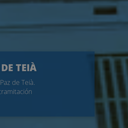
 DE TEIÀ
Paz de Teià.
tramitación