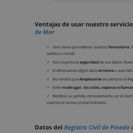
Ventajas de usar nuestro servici
de Mar
Solo tiene que rellenar nuestro
formulario
.
tableta o móvil).
Nos importa la
seguridad
de sus datos. Nues
Si detectamos algún dato
erróneo
o que falt
No tendrá que
desplazarse
en persona al Reg
Evite
madrugar, las colas, esperas o llama
Recibirá su partida cómodamente en el domic
usamos el correo postal ordinario.
Datos del
Registro Civil de Pineda