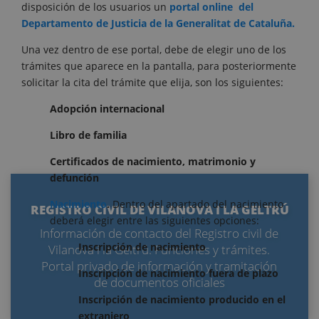
disposición de los usuarios un
portal online del
Departamento de Justicia de la Generalitat de Cataluña.
Una vez dentro de ese portal, debe de elegir uno de los
trámites que aparece en la pantalla, para posteriormente
solicitar la cita del trámite que elija, son los siguientes:
Adopción internacional
Libro de familia
Certificados de nacimiento, matrimonio y
defunción
Nacimiento
.
Dentro del apartado del nacimiento
REGISTRO CIVIL DE VILANOVA I LA GELTRÚ
deberá elegir entre las siguientes opciones:
Información de contacto del Registro civil de
Inscripción de nacimiento
Vilanova i la Geltrú. Funciones y trámites.
Portal privado de información y tramitación
Inscripción de nacimiento fuera de plazo
de documentos oficiales
Inscripción de nacimiento producido en el
extranjero