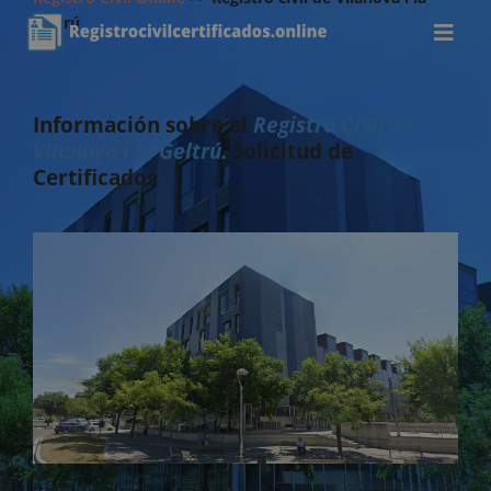
Geltrú
Información sobre el
Registro Civil de
Vilanova i la Geltrú.
Solicitud de
Certificados