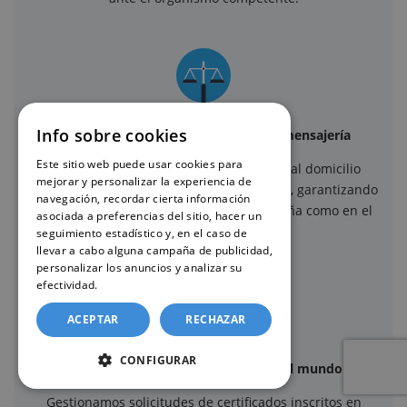
Info sobre cookies
Envío seguro mediante servicios de mensajería
Este sitio web puede usar cookies para
Una vez recibido el certificado, se envía al domicilio
mejorar y personalizar la experiencia de
indicado mediante servicios de mensajería, garantizando
navegación, recordar cierta información
un envío seguro y trazable, tanto en España como en el
asociada a preferencias del sitio, hacer un
extranjero.
seguimiento estadístico y, en el caso de
llevar a cabo alguna campaña de publicidad,
personalizar los anuncios y analizar su
efectividad.
Política de cookies
ACEPTAR
RECHAZAR
CONFIGURAR
Solicitudes desde cualquier lugar del mundo
Gestionamos solicitudes de certificados inscritos en