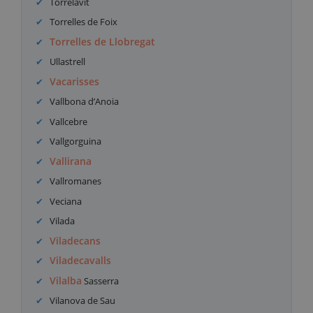
Torrelavit
Torrelles de Foix
Torrelles de Llobregat
Ullastrell
Vacarisses
Vallbona d’Anoia
Vallcebre
Vallgorguina
Vallirana
Vallromanes
Veciana
Vilada
Viladecans
Viladecavalls
Vilalba
Sasserra
Vilanova de Sau