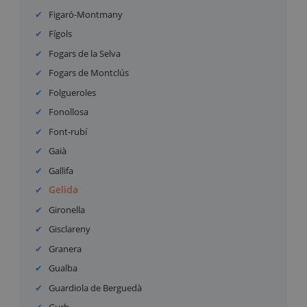
Figaró-Montmany
Fígols
Fogars de la Selva
Fogars de Montclús
Folgueroles
Fonollosa
Font-rubí
Gaià
Gallifa
Gelida
Gironella
Gisclareny
Granera
Gualba
Guardiola de Berguedà