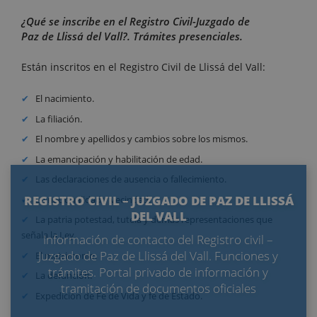
¿Qué se inscribe en el Registro Civil-Juzgado de
Paz de Llissá del Vall?. Trámites presenciales.
Están inscritos en el Registro Civil de Llissá del Vall:
El nacimiento.
La filiación.
El nombre y apellidos y cambios sobre los mismos.
La emancipación y habilitación de edad.
Las declaraciones de ausencia o fallecimiento.
REGISTRO CIVIL – JUZGADO DE PAZ DE LLISSÁ
La nacionalidad y vecindad.
DEL VALL
La patria potestad, tutela y demás representaciones que
señala la Ley.
Información de contacto del Registro civil –
Juzgado de Paz de Llissá del Vall. Funciones y
El matrimonio.
trámites. Portal privado de información y
La defunción.
tramitación de documentos oficiales
Expedición de Fe de Vida y fe de Estado.