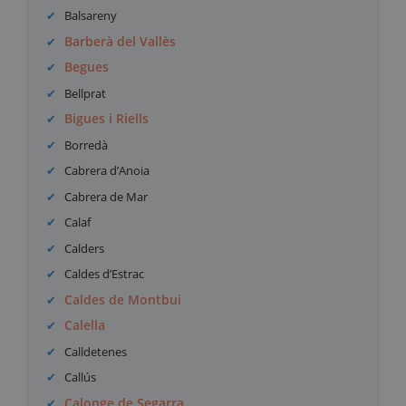
Balsareny
Barberà del Vallès
Begues
Bellprat
Bigues i Riells
Borredà
Cabrera d’Anoia
Cabrera de Mar
Calaf
Calders
Caldes d’Estrac
Caldes de Montbui
Calella
Calldetenes
Callús
Calonge de Segarra