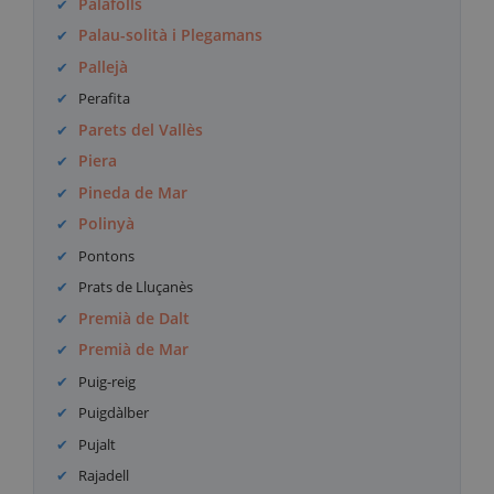
Palafolls
Palau-solità i Plegamans
Pallejà
Perafita
Parets del Vallès
Piera
Pineda de Mar
Polinyà
Pontons
Prats de Lluçanès
Premià de Dalt
Premià de Mar
Puig-reig
Puigdàlber
Pujalt
Rajadell