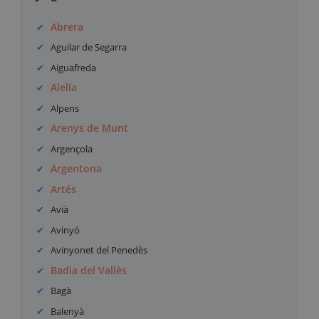
Abrera
Aguilar de Segarra
Aiguafreda
Alella
Alpens
Arenys de Munt
Argençola
Argentona
Artés
Avià
Avinyó
Avinyonet del Penedès
Badia del Vallès
Bagà
Balenyà