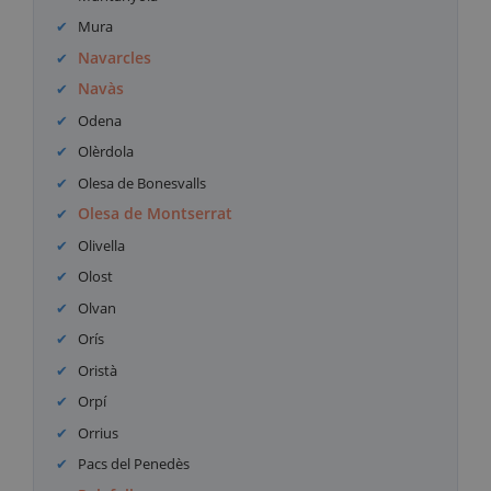
Mura
Navarcles
Navàs
Odena
Olèrdola
Olesa de Bonesvalls
Olesa de Montserrat
Olivella
Olost
Olvan
Orís
Oristà
Orpí
Orrius
Pacs del Penedès