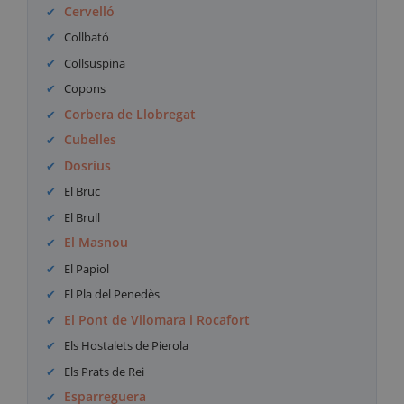
Cervelló
Collbató
Collsuspina
Copons
Corbera de Llobregat
Cubelles
Dosrius
El Bruc
El Brull
El Masnou
El Papiol
El Pla del Penedès
El Pont de Vilomara i Rocafort
Els Hostalets de Pierola
Els Prats de Rei
Esparreguera