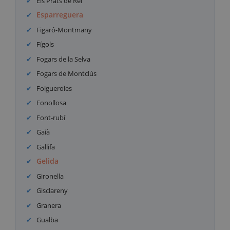
Els Prats de Rei
Esparreguera
Figaró-Montmany
Fígols
Fogars de la Selva
Fogars de Montclús
Folgueroles
Fonollosa
Font-rubí
Gaià
Gallifa
Gelida
Gironella
Gisclareny
Granera
Gualba