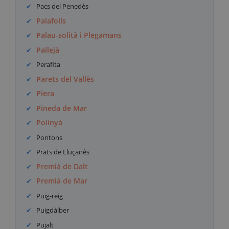
Pacs del Penedès
Palafolls
Palau-solità i Plegamans
Pallejà
Perafita
Parets del Vallès
Piera
Pineda de Mar
Polinyà
Pontons
Prats de Lluçanès
Premià de Dalt
Premià de Mar
Puig-reig
Puigdàlber
Pujalt