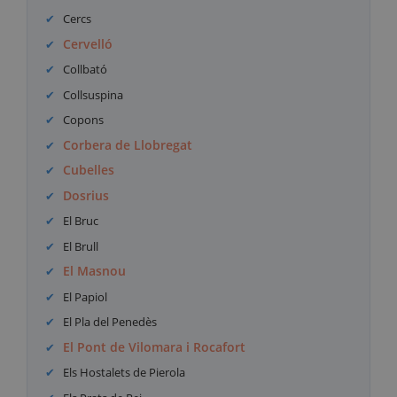
Cercs
Cervelló
Collbató
Collsuspina
Copons
Corbera de Llobregat
Cubelles
Dosrius
El Bruc
El Brull
El Masnou
El Papiol
El Pla del Penedès
El Pont de Vilomara i Rocafort
Els Hostalets de Pierola