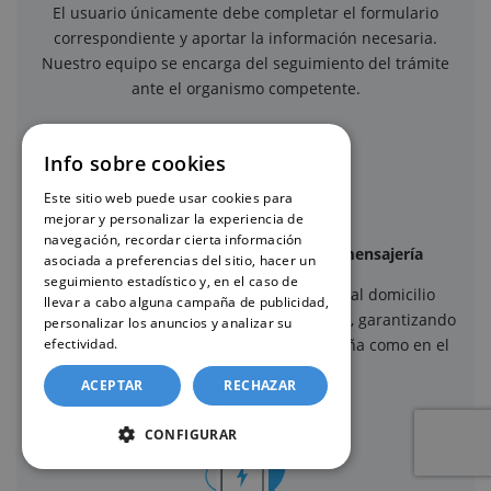
El usuario únicamente debe completar el formulario
correspondiente y aportar la información necesaria.
Nuestro equipo se encarga del seguimiento del trámite
ante el organismo competente.
Info sobre cookies
Este sitio web puede usar cookies para
mejorar y personalizar la experiencia de
navegación, recordar cierta información
Envío seguro mediante servicios de mensajería
asociada a preferencias del sitio, hacer un
seguimiento estadístico y, en el caso de
Una vez recibido el certificado, se envía al domicilio
llevar a cabo alguna campaña de publicidad,
indicado mediante servicios de mensajería, garantizando
personalizar los anuncios y analizar su
un envío seguro y trazable, tanto en España como en el
efectividad.
Política de cookies
extranjero.
ACEPTAR
RECHAZAR
CONFIGURAR