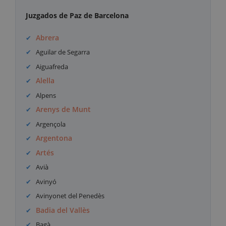
Juzgados de Paz de Barcelona
Abrera
Aguilar de Segarra
Aiguafreda
Alella
Alpens
Arenys de Munt
Argençola
Argentona
Artés
Avià
Avinyó
Avinyonet del Penedès
Badia del Vallès
Bagà