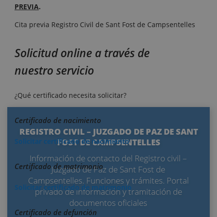
PREVIA
.
Cita previa Registro Civil de Sant Fost de Campsentelles
Solicitud online a través de
nuestro servicio
¿Qué certificado necesita solicitar?
Certificado de nacimiento
REGISTRO CIVIL – JUZGADO DE PAZ DE SANT
Solicitar certificado de nacimiento
FOST DE CAMPSENTELLES
Información de contacto del Registro civil –
Certificado de matrimonio
Juzgado de Paz de Sant Fost de
Campsentelles. Funciones y trámites. Portal
Solicitar certificado de matrimonio
privado de información y tramitación de
documentos oficiales
Certificado de defunción