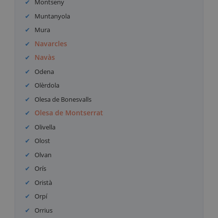
Montseny
Muntanyola
Mura
Navarcles
Navàs
Odena
Olèrdola
Olesa de Bonesvalls
Olesa de Montserrat
Olivella
Olost
Olvan
Orís
Oristà
Orpí
Orrius