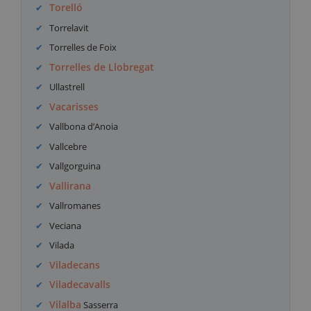
Torelló
Torrelavit
Torrelles de Foix
Torrelles de Llobregat
Ullastrell
Vacarisses
Vallbona d’Anoia
Vallcebre
Vallgorguina
Vallirana
Vallromanes
Veciana
Vilada
Viladecans
Viladecavalls
Vilalba
Sasserra