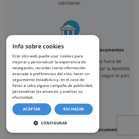
solicitante.
Info sobre cookies
Apostilla de La Haya y legalización de documentos
Este sitio web puede usar cookies para
Cuando el certificado debe surtir efectos fuera de
mejorar y personalizar la experiencia de
navegación, recordar cierta información
España, ofrecemos la posibilidad de gestionar la Apostilla
asociada a preferencias del sitio, hacer un
de La Haya o la legalización del documento, según el país
seguimiento estadístico y, en el caso de
de destino.
llevar a cabo alguna campaña de publicidad,
personalizar los anuncios y analizar su
efectividad.
Política de cookies
ACEPTAR
RECHAZAR
CONFIGURAR
Experiencia, confidencialidad y rigor documental