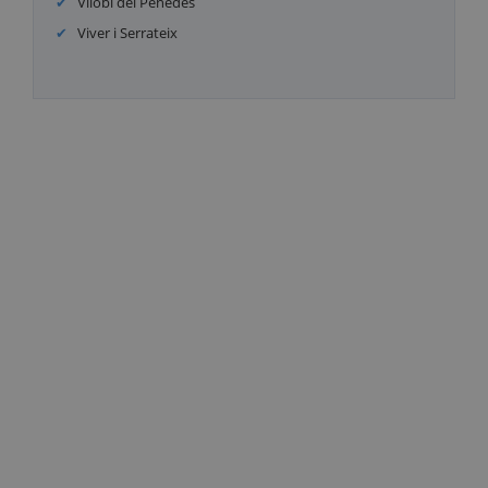
Vilobí del Penedès
Viver i Serrateix