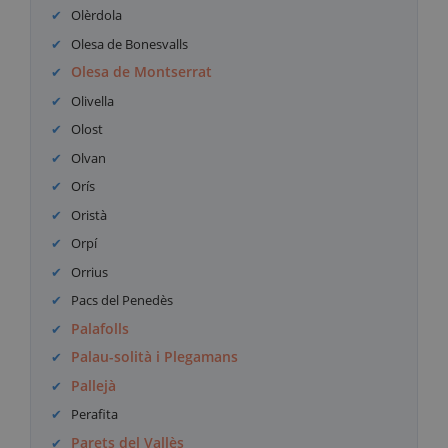
Olèrdola
Olesa de Bonesvalls
Olesa de Montserrat
Olivella
Olost
Olvan
Orís
Oristà
Orpí
Orrius
Pacs del Penedès
Palafolls
Palau-solità i Plegamans
Pallejà
Perafita
Parets del Vallès