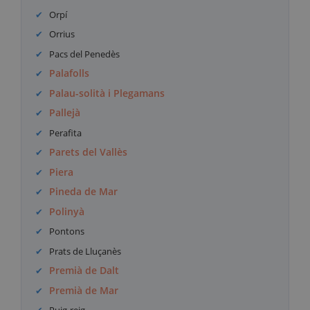
Orpí
Orrius
Pacs del Penedès
Palafolls
Palau-solità i Plegamans
Pallejà
Perafita
Parets del Vallès
Piera
Pineda de Mar
Polinyà
Pontons
Prats de Lluçanès
Premià de Dalt
Premià de Mar