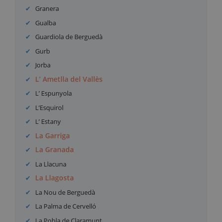
Granera
Gualba
Guardiola de Berguedà
Gurb
Jorba
L’ Ametlla del Vallès
L’ Espunyola
L’Esquirol
L’ Estany
La Garriga
La Granada
La Llacuna
La Llagosta
La Nou de Berguedà
La Palma de Cervelló
La Pobla de Claramunt