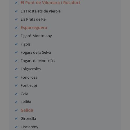
El Pont de Vilomara i Rocafort
Els Hostalets de Pierola
Els Prats de Rei
Esparreguera
Figaró-Montmany
Fígols
Fogars de la Selva
Fogars de Montclús
Folgueroles
Fonollosa
Font-rubí
Gaià
Gallifa
Gelida
Gironella
Gisclareny