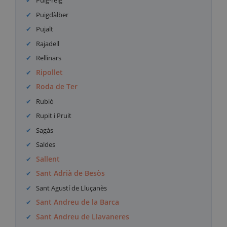
Puig-reig
Puigdàlber
Pujalt
Rajadell
Rellinars
Ripollet
Roda de Ter
Rubió
Rupit i Pruit
Sagàs
Saldes
Sallent
Sant Adrià de Besòs
Sant Agustí de Lluçanès
Sant Andreu de la Barca
Sant Andreu de Llavaneres