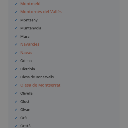
Montmeló
Montornès del Vallès
Montseny
Muntanyola
Mura
Navarcles
Navàs
Odena
Olèrdola
Olesa de Bonesvalls
Olesa de Montserrat
Olivella
Olost
Olvan
Orís
Oristà