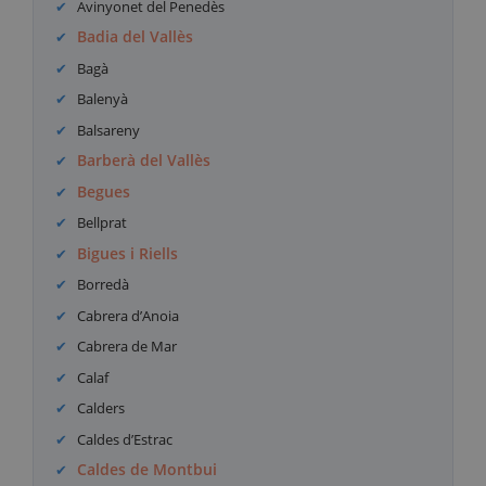
Avinyonet del Penedès
Badia del Vallès
Bagà
Balenyà
Balsareny
Barberà del Vallès
Begues
Bellprat
Bigues i Riells
Borredà
Cabrera d’Anoia
Cabrera de Mar
Calaf
Calders
Caldes d’Estrac
Caldes de Montbui