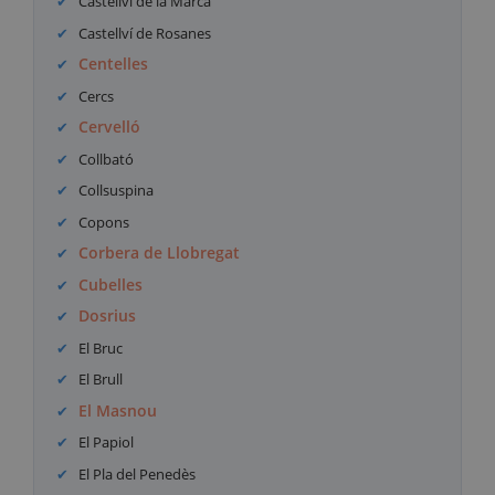
Castellví de la Marca
Castellví de Rosanes
Centelles
Cercs
Cervelló
Collbató
Collsuspina
Copons
Corbera de Llobregat
Cubelles
Dosrius
El Bruc
El Brull
El Masnou
El Papiol
El Pla del Penedès