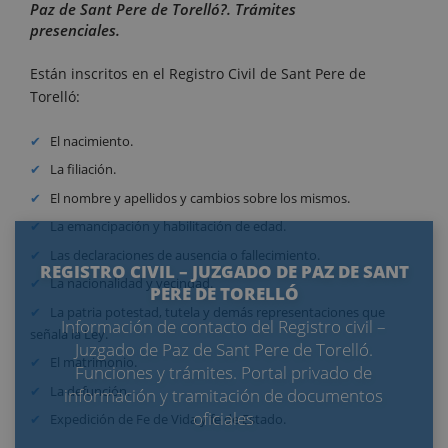
Paz de Sant Pere de Torelló?. Trámites
presenciales.
Están inscritos en el Registro Civil de Sant Pere de
Torelló:
El nacimiento.
La filiación.
El nombre y apellidos y cambios sobre los mismos.
La emancipación y habilitación de edad.
Las declaraciones de ausencia o fallecimiento.
REGISTRO CIVIL – JUZGADO DE PAZ DE SANT
La nacionalidad y vecindad.
PERE DE TORELLÓ
La patria potestad, tutela y demás representaciones que
Información de contacto del Registro civil –
señala la Ley.
Juzgado de Paz de Sant Pere de Torelló.
El matrimonio.
Funciones y trámites. Portal privado de
La defunción.
información y tramitación de documentos
oficiales
Expedición de Fe de Vida y fe de Estado.