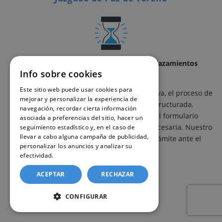
Tramitación sencilla, guiada y sin desplazamientos
Info sobre cookies
innecesarios.
Este sitio web puede usar cookies para
Con nuestro servicio de gestión administrativa, el proceso de
mejorar y personalizar la experiencia de
solicitud se realiza de forma clara y estructurada.
navegación, recordar cierta información
El usuario únicamente debe completar el formulario
asociada a preferencias del sitio, hacer un
correspondiente y aportar la información necesaria. Nuestro
seguimiento estadístico y, en el caso de
llevar a cabo alguna campaña de publicidad,
equipo se encarga del seguimiento del trámite ante el
personalizar los anuncios y analizar su
organismo competente.
efectividad.
Política de cookies
ACEPTAR
RECHAZAR
CONFIGURAR