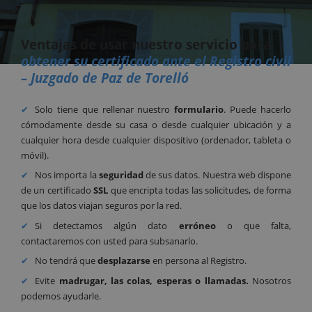
Ventajas de usar nuestro servicio para
obtener su certificado ante el Registro civil
– Juzgado de Paz de Torelló
Solo tiene que rellenar nuestro
formulario
. Puede hacerlo
cómodamente desde su casa o desde cualquier ubicación y a
cualquier hora desde cualquier dispositivo (ordenador, tableta o
móvil).
Nos importa la
seguridad
de sus datos. Nuestra web dispone
de un certificado
SSL
que encripta todas las solicitudes, de forma
que los datos viajan seguros por la red.
Si detectamos algún dato
erróneo
o que falta,
contactaremos con usted para subsanarlo.
No tendrá que
desplazarse
en persona al Registro.
Evite
madrugar, las colas, esperas o llamadas.
Nosotros
podemos ayudarle.