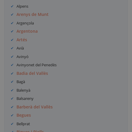
Alpens
Arenys de Munt
Argençola
Argentona
Artés
Avià
Avinyó
Avinyonet del Penedès
Badia del Vallès
Bagà
Balenyà
Balsareny
Barberà del Vallès
Begues
Bellprat
Bigues i Riells