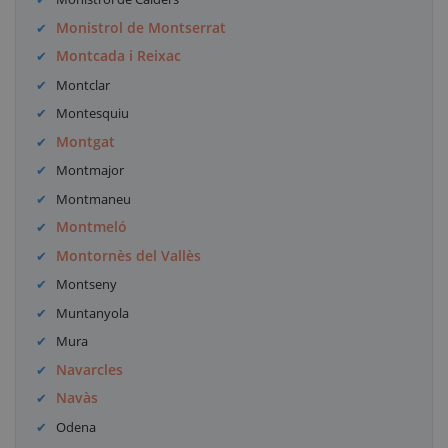
Monistrol de Montserrat
Montcada i Reixac
Montclar
Montesquiu
Montgat
Montmajor
Montmaneu
Montmeló
Montornès del Vallès
Montseny
Muntanyola
Mura
Navarcles
Navàs
Odena