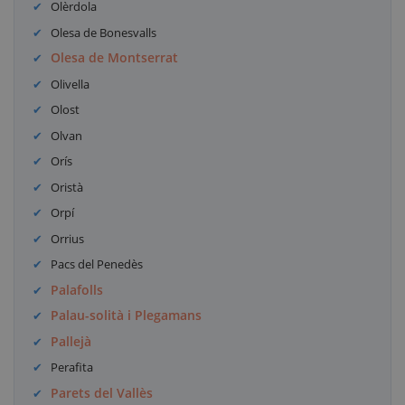
Olèrdola
Olesa de Bonesvalls
Olesa de Montserrat
Olivella
Olost
Olvan
Orís
Oristà
Orpí
Orrius
Pacs del Penedès
Palafolls
Palau-solità i Plegamans
Pallejà
Perafita
Parets del Vallès