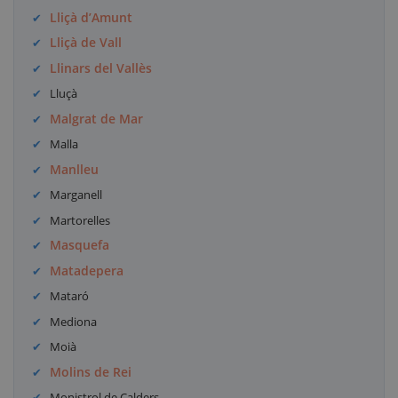
Lliçà d’Amunt
Lliçà de Vall
Llinars del Vallès
Lluçà
Malgrat de Mar
Malla
Manlleu
Marganell
Martorelles
Masquefa
Matadepera
Mataró
Mediona
Moià
Molins de Rei
Monistrol de Calders