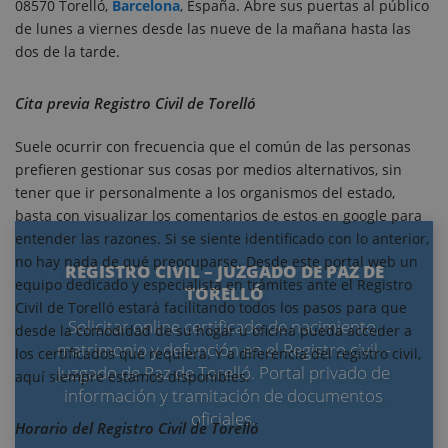
08570 Torelló,
Barcelona
, España. Abre sus puertas al público
de lunes a viernes desde las nueve de la mañana hasta las
dos de la tarde.
Cita previa Registro Civil de Torelló
Suele ocurrir con frecuencia que el común de las personas
prefieren gestionar sus cosas por medios alternativos, sin
tener que ir personalmente a los organismos del estado,
basta con visualizar los comentarios de estos en google para
entender las razones. Si se siente identificado con lo anterior,
no hay nada de qué preocuparse. Desde este portal web un
REGISTRO CIVIL – JUZGADO DE PAZ DE
equipo dedicado y especialista en trámites ante el Registro
TORELLÓ
Civil de Torelló estará facilitando todos los pasos para que
Solicitar online certificado de nacimiento,
desde la comodidad de su hogar u oficina pueda acceder a
matrimonio y defunción en el Registro civil –
los certificados que requiera. Y a diferencia del registro civil,
Juzgado de Paz de Torelló. Portal privado de
aquí siempre estamos disponibles.
información y tramitación de documentos
oficiales.
Horario del Registro Civil de Torelló