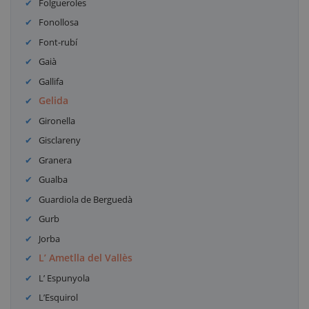
Folgueroles
Fonollosa
Font-rubí
Gaià
Gallifa
Gelida
Gironella
Gisclareny
Granera
Gualba
Guardiola de Berguedà
Gurb
Jorba
L’ Ametlla del Vallès
L’ Espunyola
L’Esquirol