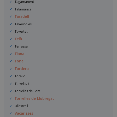
Tagamanent
Talamanca
Taradell
Tavèrnoles
Tavertet
Teià
Terrassa
Tiana
Tona
Tordera
Torelló
Torrelavit
Torrelles de Foix
Torrelles de Llobregat
Ullastrell
Vacarisses