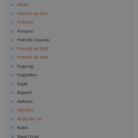
Piera
Pineda de Mar
Polinyà
Pontons
Prats de Lluçanès
Premià de Dalt
Premià de Mar
Puig-reig
Puigdàlber
Pujalt
Rajadell
Rellinars
Ripollet
Roda de Ter
Rubió
Rupit i Pruit