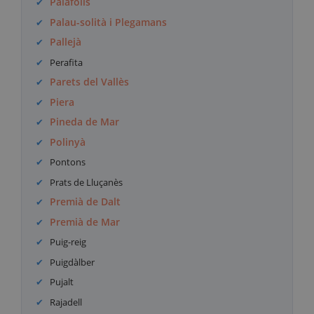
Palafolls
Palau-solità i Plegamans
Pallejà
Perafita
Parets del Vallès
Piera
Pineda de Mar
Polinyà
Pontons
Prats de Lluçanès
Premià de Dalt
Premià de Mar
Puig-reig
Puigdàlber
Pujalt
Rajadell