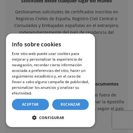
Solicitudes desde cualquier lugar del mundo
Gestionamos solicitudes de certificados inscritos en
Registros Civiles de España, Registro Civil Central o
Consulados y Embajadas españolas en el extranjero,
independientemente del país de residencia del
solicitante.
Info sobre cookies
Este sitio web puede usar cookies para
mejorar y personalizar la experiencia de
navegación, recordar cierta información
asociada a preferencias del sitio, hacer un
seguimiento estadístico y, en el caso de
llevar a cabo alguna campaña de publicidad,
Apostilla de La Haya y legalización de documentos
personalizar los anuncios y analizar su
efectividad.
Política de cookies
Cuando el certificado debe surtir efectos fuera de
España, ofrecemos la posibilidad de gestionar la Apostilla
ACEPTAR
RECHAZAR
de La Haya o la legalización del documento, según el país
de destino.
CONFIGURAR