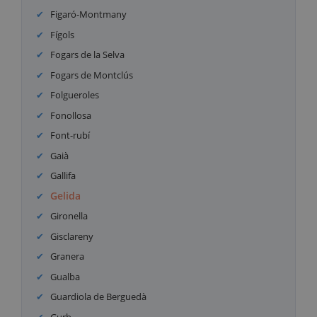
Figaró-Montmany
Fígols
Fogars de la Selva
Fogars de Montclús
Folgueroles
Fonollosa
Font-rubí
Gaià
Gallifa
Gelida
Gironella
Gisclareny
Granera
Gualba
Guardiola de Berguedà
Gurb