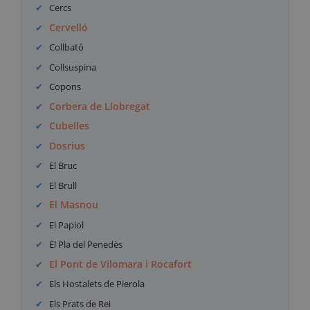
Cercs
Cervelló
Collbató
Collsuspina
Copons
Corbera de Llobregat
Cubelles
Dosrius
El Bruc
El Brull
El Masnou
El Papiol
El Pla del Penedès
El Pont de Vilomara i Rocafort
Els Hostalets de Pierola
Els Prats de Rei