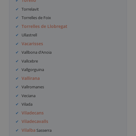
Torelló
Torrelavit
Torrelles de Foix
Torrelles de Llobregat
Ullastrell
Vacarisses
Vallbona d’Anoia
Vallcebre
Vallgorguina
Vallirana
Vallromanes
Veciana
Vilada
Viladecans
Viladecavalls
Vilalba
Sasserra