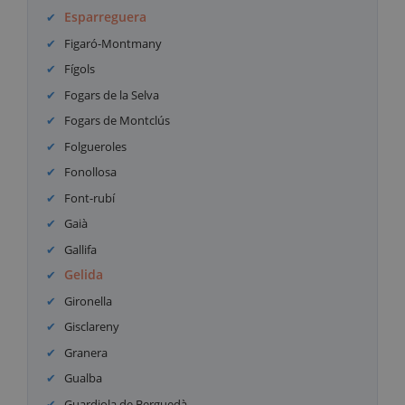
Esparreguera
Figaró-Montmany
Fígols
Fogars de la Selva
Fogars de Montclús
Folgueroles
Fonollosa
Font-rubí
Gaià
Gallifa
Gelida
Gironella
Gisclareny
Granera
Gualba
Guardiola de Berguedà