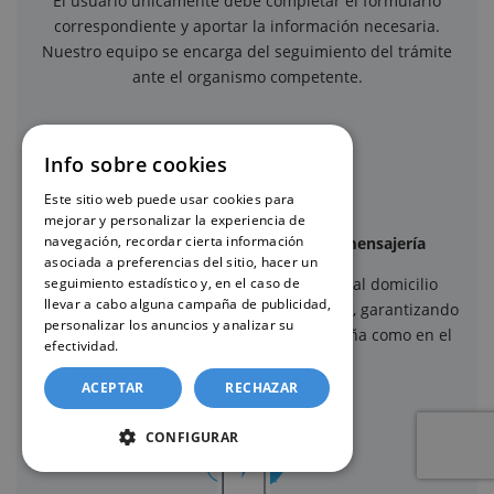
El usuario únicamente debe completar el formulario
correspondiente y aportar la información necesaria.
Nuestro equipo se encarga del seguimiento del trámite
ante el organismo competente.
Info sobre cookies
Este sitio web puede usar cookies para
mejorar y personalizar la experiencia de
navegación, recordar cierta información
Envío seguro mediante servicios de mensajería
asociada a preferencias del sitio, hacer un
seguimiento estadístico y, en el caso de
Una vez recibido el certificado, se envía al domicilio
llevar a cabo alguna campaña de publicidad,
indicado mediante servicios de mensajería, garantizando
personalizar los anuncios y analizar su
un envío seguro y trazable, tanto en España como en el
efectividad.
Política de cookies
extranjero.
ACEPTAR
RECHAZAR
CONFIGURAR