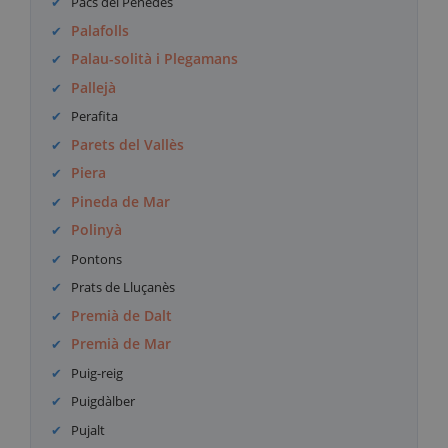
Pacs del Penedès
Palafolls
Palau-solità i Plegamans
Pallejà
Perafita
Parets del Vallès
Piera
Pineda de Mar
Polinyà
Pontons
Prats de Lluçanès
Premià de Dalt
Premià de Mar
Puig-reig
Puigdàlber
Pujalt