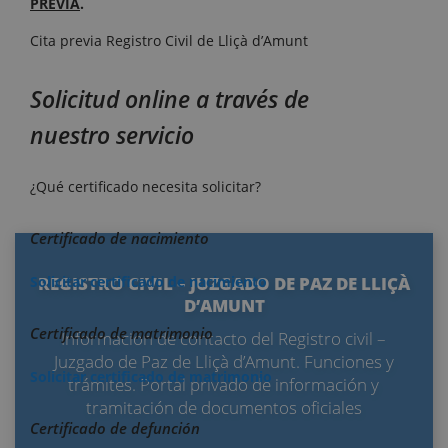
PREVIA
.
Cita previa Registro Civil de Lliçà d’Amunt
Solicitud online a través de
nuestro servicio
¿Qué certificado necesita solicitar?
Certificado de nacimiento
REGISTRO CIVIL – JUZGADO DE PAZ DE LLIÇÀ
Solicitar certificado de nacimiento
D’AMUNT
Certificado de matrimonio
Información de contacto del Registro civil –
Juzgado de Paz de Lliçà d’Amunt. Funciones y
Solicitar certificado de matrimonio
trámites. Portal privado de información y
tramitación de documentos oficiales
Certificado de defunción