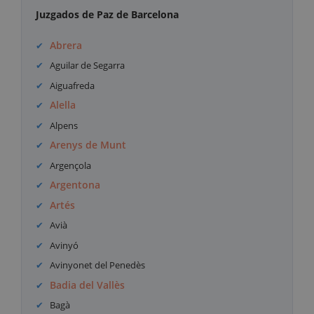
Juzgados de Paz de Barcelona
Abrera
Aguilar de Segarra
Aiguafreda
Alella
Alpens
Arenys de Munt
Argençola
Argentona
Artés
Avià
Avinyó
Avinyonet del Penedès
Badia del Vallès
Bagà