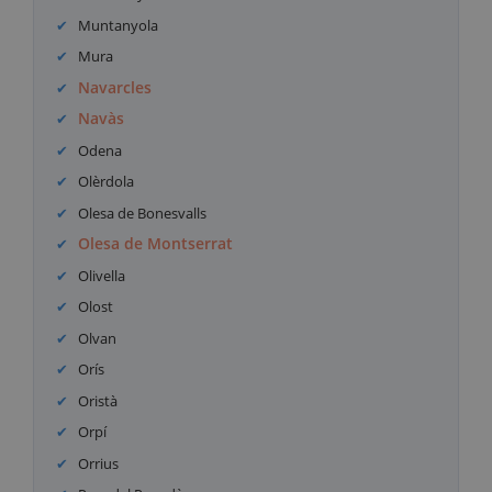
Muntanyola
Mura
Navarcles
Navàs
Odena
Olèrdola
Olesa de Bonesvalls
Olesa de Montserrat
Olivella
Olost
Olvan
Orís
Oristà
Orpí
Orrius