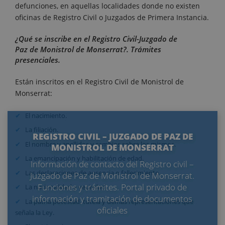
defunciones, en aquellas localidades donde no existen
oficinas de Registro Civil o Juzgados de Primera Instancia.
¿Qué se inscribe en el Registro Civil-Juzgado de
Paz de Monistrol de Monserrat?. Trámites
presenciales.
Están inscritos en el Registro Civil de Monistrol de
Monserrat:
El nacimiento.
La filiación.
REGISTRO CIVIL – JUZGADO DE PAZ DE
El nombre y apellidos y cambios sobre los mismos.
MONISTROL DE MONSERRAT
La emancipación y habilitación de edad.
Información de contacto del Registro civil –
Las declaraciones de ausencia o fallecimiento.
Juzgado de Paz de Monistrol de Monserrat.
Funciones y trámites. Portal privado de
La nacionalidad y vecindad.
información y tramitación de documentos
La patria potestad, tutela y demás representaciones que
oficiales
señala la Ley.