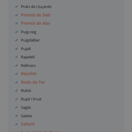
Prats de Lluçanès
Premià de Dalt
Premià de Mar
Puig-reig
Puigdàlber
Pujalt
Rajadell
Rellinars
Ripollet
Roda de Ter
Rubió
Rupit i Pruit
Sagàs
Saldes
Sallent