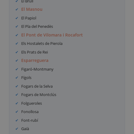
El Brull
El Masnou
El Papiol
El Pla del Penedès
El Pont de Vilomara i Rocafort
Els Hostalets de Pierola
Els Prats de Rei
Esparreguera
Figaró-Montmany
Fígols
Fogars de la Selva
Fogars de Montclús
Folgueroles
Fonollosa
Font-rubí
Gaià