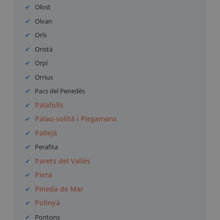
Olost
Olvan
Orís
Oristà
Orpí
Orrius
Pacs del Penedès
Palafolls
Palau-solità i Plegamans
Pallejà
Perafita
Parets del Vallès
Piera
Pineda de Mar
Polinyà
Pontons