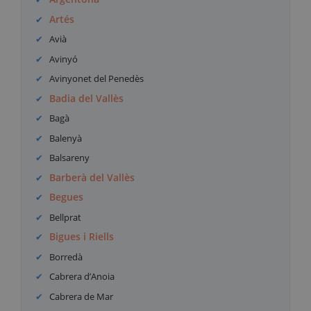
Artés
Avià
Avinyó
Avinyonet del Penedès
Badia del Vallès
Bagà
Balenyà
Balsareny
Barberà del Vallès
Begues
Bellprat
Bigues i Riells
Borredà
Cabrera d’Anoia
Cabrera de Mar