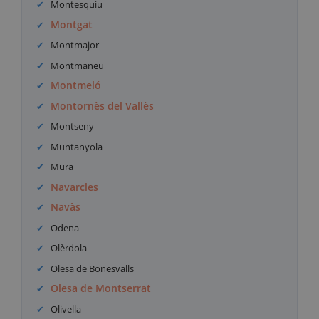
Montesquiu
Montgat
Montmajor
Montmaneu
Montmeló
Montornès del Vallès
Montseny
Muntanyola
Mura
Navarcles
Navàs
Odena
Olèrdola
Olesa de Bonesvalls
Olesa de Montserrat
Olivella