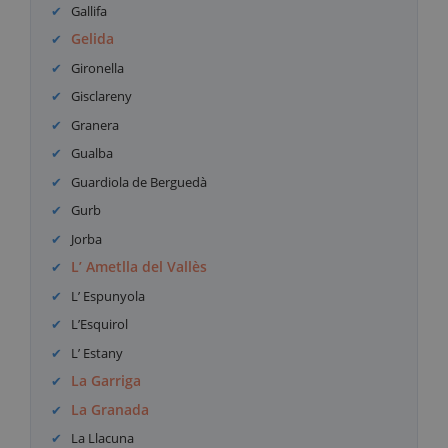
Gallifa
Gelida
Gironella
Gisclareny
Granera
Gualba
Guardiola de Berguedà
Gurb
Jorba
L’ Ametlla del Vallès
L’ Espunyola
L’Esquirol
L’ Estany
La Garriga
La Granada
La Llacuna