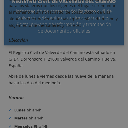
REGISTRO CIVIL DE VALVERDE DEL CAMINO
para los viajeros que los orígenes del lugar se remontan
Información de contacto del Registro civil de
al momento, aún no fechado, de construcción de una
Valverde del Camino. Funciones y trámites.
alquería o de una venta de paso que sirviera de mesón y
Portal privado de información y tramitación
alojamiento de mercaderes y correos.
de documentos oficiales
Ubicación
El Registro Civil de Valverde del Camino está situado en
C/ Dr. Dorronsoro 1, 21600 Valverde del Camino, Huelva,
España.
Abre de lunes a viernes desde las nueve de la mañana
hasta las dos del mediodía.
Horario
Lunes
: 9h a 14h
Martes
: 9h a 14h
Miércoles
: 9h a 14h