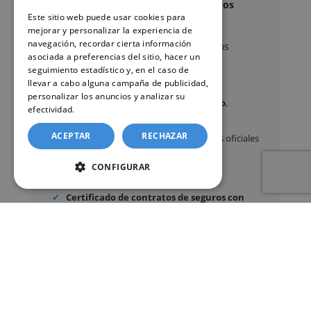
Documentos y trámites que podemos
Este sitio web puede usar cookies para
gestionar
mejorar y personalizar la experiencia de
navegación, recordar cierta información
A través de nuestro servicio, podemos
asociada a preferencias del sitio, hacer un
gestionar, entre otros:
seguimiento estadístico y, en el caso de
llevar a cabo alguna campaña de publicidad,
personalizar los anuncios y analizar su
Certificados y partidas de
nacimiento
,
efectividad.
Política de cookies
matrimonio
y
defunción
ACEPTAR
RECHAZAR
Apostilla de La Haya
de documentos oficiales
Legalización
de certificados
CONFIGURAR
Certificado de Últimas Voluntades
Certificado de contratos de seguros con
cobertura por fallecimiento
Los documentos oficiales son expedidos
exclusivamente por los organismos públicos
correspondientes.
Más información sobre nuestro servicio »