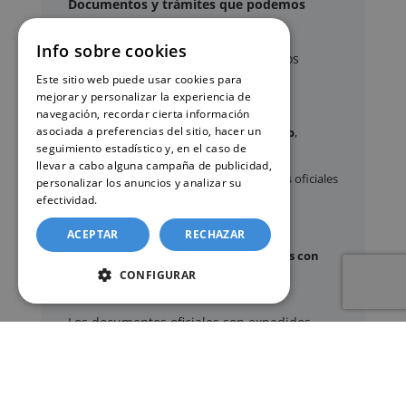
Documentos y trámites que podemos
gestionar
Info sobre cookies
A través de nuestro servicio, podemos
gestionar, entre otros:
Este sitio web puede usar cookies para
mejorar y personalizar la experiencia de
navegación, recordar cierta información
asociada a preferencias del sitio, hacer un
Certificados y partidas de
nacimiento
,
seguimiento estadístico y, en el caso de
matrimonio
y
defunción
llevar a cabo alguna campaña de publicidad,
Apostilla de La Haya
de documentos oficiales
personalizar los anuncios y analizar su
efectividad.
Política de cookies
Legalización
de certificados
Certificado de Últimas Voluntades
ACEPTAR
RECHAZAR
Certificado de contratos de seguros con
CONFIGURAR
cobertura por fallecimiento
Los documentos oficiales son expedidos
exclusivamente por los organismos públicos
correspondientes.
Más información sobre nuestro servicio »