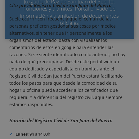
Juzgado de Paz de San Juan del Puerto.
Cita previa Registro Civil de San Juan del Puerto
Funciones y trámites. Portal privado de
información y tramitación de documentos
Suele ocurrir con frecuencia que el común de las
oficiales
personas prefieren gestionar sus cosas por medios
alternativos, sin tener que ir personalmente a los
organismos del estado, basta con visualizar los
comentarios de estos en google para entender las
razones. Si se siente identificado con lo anterior, no hay
nada de qué preocuparse. Desde este portal web un
equipo dedicado y especialista en trámites ante el
Registro Civil de San Juan del Puerto estará facilitando
todos los pasos para que desde la comodidad de su
hogar u oficina pueda acceder a los certificados que
requiera. Y a diferencia del registro civil, aquí siempre
estamos disponibles.
Horario del Registro Civil de San Juan del Puerto
Lunes
: 9h a 14:00h