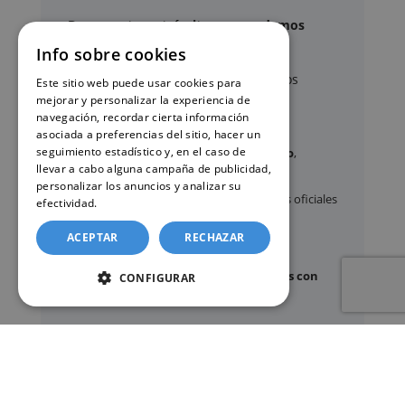
Documentos y trámites que podemos
gestionar
Info sobre cookies
A través de nuestro servicio, podemos
Este sitio web puede usar cookies para
gestionar, entre otros:
mejorar y personalizar la experiencia de
navegación, recordar cierta información
asociada a preferencias del sitio, hacer un
seguimiento estadístico y, en el caso de
Certificados y partidas de
nacimiento
,
llevar a cabo alguna campaña de publicidad,
matrimonio
y
defunción
personalizar los anuncios y analizar su
Apostilla de La Haya
de documentos oficiales
efectividad.
Política de cookies
Legalización
de certificados
ACEPTAR
RECHAZAR
Certificado de Últimas Voluntades
Certificado de contratos de seguros con
CONFIGURAR
cobertura por fallecimiento
Los documentos oficiales son expedidos
exclusivamente por los organismos públicos
correspondientes.