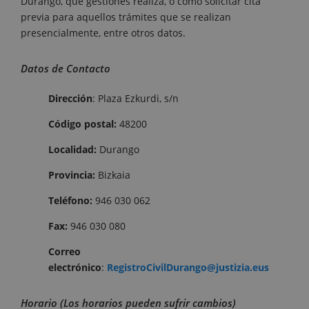
Durango, que gestiones realiza, o como solicitar cita
previa para aquellos trámites que se realizan
presencialmente, entre otros datos.
Datos de Contacto
Dirección
: Plaza Ezkurdi, s/n
Código postal:
48200
Localidad:
Durango
Provincia:
Bizkaia
Teléfono:
946 030 062
Fax:
946 030 080
Correo
electrónico
:
RegistroCivilDurango@justizia.eus
Horario (Los horarios pueden sufrir cambios)