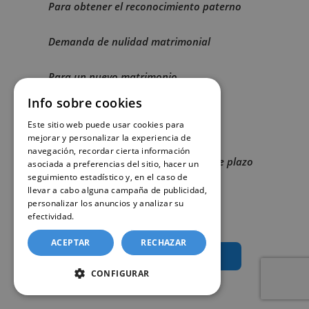
Para obtener el reconocimiento paterno
Demanda de nulidad matrimonial
Para un nuevo matrimonio
Info sobre cookies
Matrimonio civil para divorciados o
Este sitio web puede usar cookies para
matrimonios anulados
mejorar y personalizar la experiencia de
navegación, recordar cierta información
Inscripciones de nacimiento fuera de plazo
asociada a preferencias del sitio, hacer un
(certificado de matrimonio de los
seguimiento estadístico y, en el caso de
progenitores)
llevar a cabo alguna campaña de publicidad,
personalizar los anuncios y analizar su
efectividad.
Política de cookies
ACEPTAR
RECHAZAR
Solicitar certificado de matrimonio
CONFIGURAR