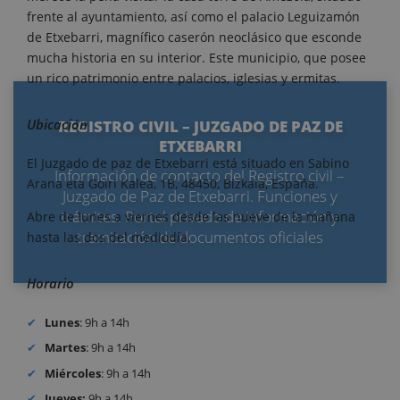
frente al ayuntamiento, así como el palacio Leguizamón
de Etxebarri, magnífico caserón neoclásico que esconde
mucha historia en su interior. Este municipio, que posee
un rico patrimonio entre palacios, iglesias y ermitas.
Ubicación
REGISTRO CIVIL – JUZGADO DE PAZ DE
ETXEBARRI
El Juzgado de paz de Etxebarri está situado en Sabino
Información de contacto del Registro civil –
Arana eta Goiri Kalea, 1B, 48450, Bizkaia, España.
Juzgado de Paz de Etxebarri. Funciones y
trámites. Portal privado de información y
Abre de lunes a viernes desde las nueve de la mañana
tramitación de documentos oficiales
hasta las dos del mediodía.
Horario
Lunes
: 9h a 14h
Martes
: 9h a 14h
Miércoles
: 9h a 14h
Jueves:
9h a 14h