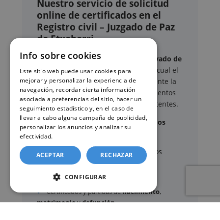
Nuestro servicio de solicitud
online de certificados en el
Registro civil – Juzgado de Paz
de Etxebarri
Info sobre cookies
Este sitio web ofrece un
servicio privado de
gestión administrativa
mediante el cual el
Este sitio web puede usar cookies para
mejorar y personalizar la experiencia de
usuario puede delegar voluntariamente la
navegación, recordar cierta información
tramitación de determinados documentos
asociada a preferencias del sitio, hacer un
oficiales ante los organismos competentes.
seguimiento estadístico y, en el caso de
llevar a cabo alguna campaña de publicidad,
Documentos y trámites que podemos
personalizar los anuncios y analizar su
gestionar
efectividad.
Política de cookies
A través de nuestro servicio, podemos
ACEPTAR
RECHAZAR
gestionar, entre otros:
CONFIGURAR
Certificados y partidas de
nacimiento
,
matrimonio
y
defunción
Apostilla de La Haya
de documentos oficiales