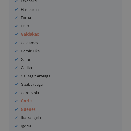
Etxebarri
Etxebarria
Forua
Fruiz
Galdakao
Galdames
Gamiz-Fika
Garai
Gatika
Gautegiz Arteaga
Gizaburuaga
Gordexola
Gorliz
Güeñes
Ibarrangelu
Igorre