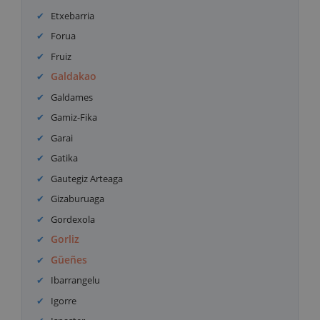
Etxebarria
Forua
Fruiz
Galdakao
Galdames
Gamiz-Fika
Garai
Gatika
Gautegiz Arteaga
Gizaburuaga
Gordexola
Gorliz
Güeñes
Ibarrangelu
Igorre