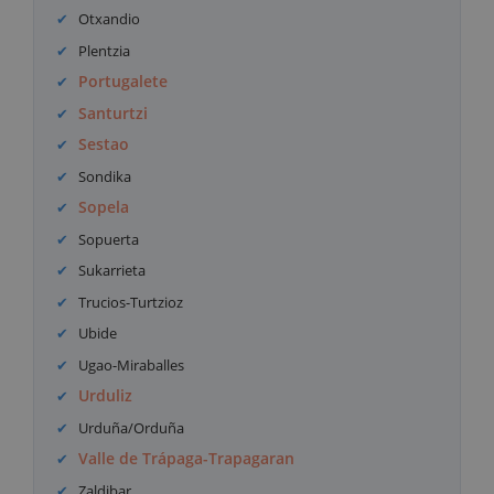
Otxandio
Plentzia
Portugalete
Santurtzi
Sestao
Sondika
Sopela
Sopuerta
Sukarrieta
Trucios-Turtzioz
Ubide
Ugao-Miraballes
Urduliz
Urduña/Orduña
Valle de Trápaga-Trapagaran
Zaldibar