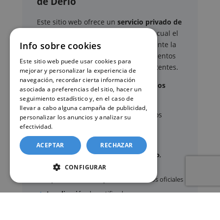
de Derio
Este sitio web ofrece un
servicio privado de
gestión administrativa
mediante el cual el
usuario puede delegar voluntariamente la
Info sobre cookies
tramitación de determinados documentos
Este sitio web puede usar cookies para
oficiales ante los organismos competentes.
mejorar y personalizar la experiencia de
navegación, recordar cierta información
Documentos y trámites que podemos
asociada a preferencias del sitio, hacer un
gestionar
seguimiento estadístico y, en el caso de
llevar a cabo alguna campaña de publicidad,
A través de nuestro servicio, podemos
personalizar los anuncios y analizar su
gestionar, entre otros:
efectividad.
Política de cookies
ACEPTAR
RECHAZAR
Certificados y partidas de
nacimiento
,
matrimonio
y
defunción
CONFIGURAR
Apostilla de La Haya
de documentos oficiales
Legalización
de certificados
Certificado de Últimas Voluntades