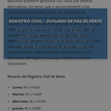
personas prefieren gestionar sus cosas por medios
alternativos, sin tener que ir personalmente a los
organismos del estado, basta con visualizar los
comentarios de estos en google para entender las
REGISTRO CIVIL – JUZGADO DE PAZ DE DERIO
razones. Si se siente identificado con lo anterior, no hay
Información de contacto del Registro civil –
nada de qué preocuparse. Desde este portal web un
Juzgado de Paz de Derio. Funciones y
equipo dedicado y especialista en trámites ante el
trámites. Portal privado de información y
Registro Civil de Derio estará facilitando todos los pasos
tramitación de documentos oficiales
para que desde la comodidad de su hogar u oficina
pueda acceder a los certificados que requiera. Y a
diferencia del registro civil, aquí siempre estamos
disponibles.
Horario del Registro Civil de Derio
Lunes
: 9h a 14:00h
Martes
: 9h a 14:00h
Miércoles
: 9h a 14:00h
Jueves:
9h a 14:00h