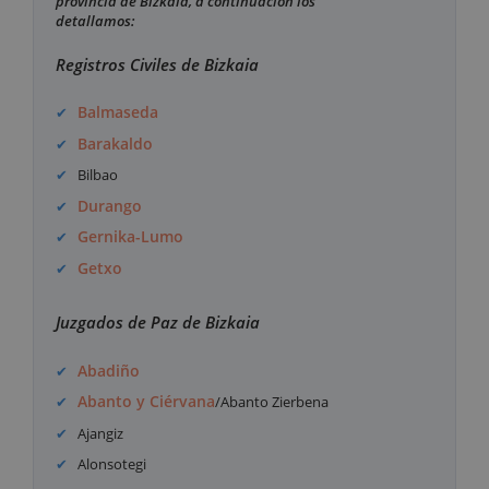
provincia de Bizkaia, a continuación los
detallamos:
Registros Civiles de Bizkaia
Balmaseda
Barakaldo
Bilbao
Durango
Gernika-Lumo
Getxo
Juzgados de Paz de Bizkaia
Abadiño
Abanto y Ciérvana
/Abanto Zierbena
Ajangiz
Alonsotegi