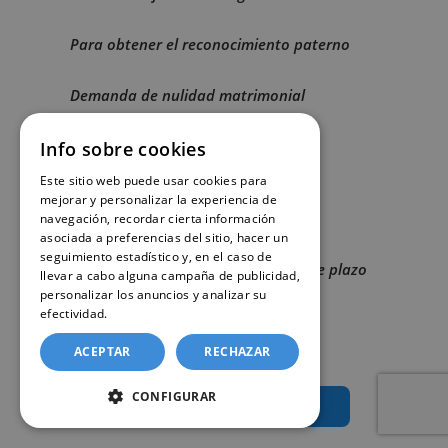
Para obtener el reconocimiento paterno
Demanda de nulidad matrimonial
Para un nuevo matrimonio
Info sobre cookies
Este sitio web puede usar cookies para
Matrimonio civil para divorciados o
mejorar y personalizar la experiencia de
matrimonios anulados
navegación, recordar cierta información
asociada a preferencias del sitio, hacer un
seguimiento estadístico y, en el caso de
Inscripciones de nacimiento fuera de plazo
llevar a cabo alguna campaña de publicidad,
(certificado de matrimonio de los
personalizar los anuncios y analizar su
progenitores)
efectividad.
Política de cookies
ACEPTAR
RECHAZAR
CONFIGURAR
Solicitar certificado de matrimonio