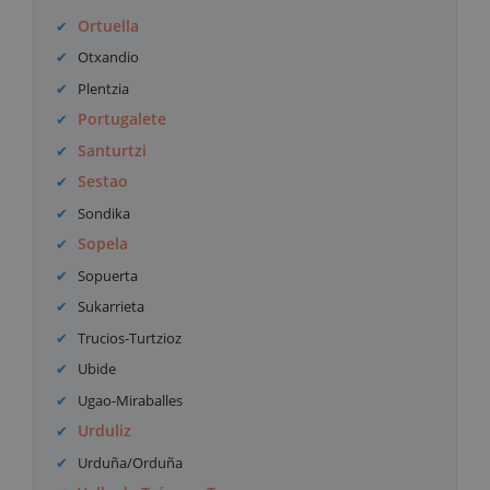
Ortuella
Otxandio
Plentzia
Portugalete
Santurtzi
Sestao
Sondika
Sopela
Sopuerta
Sukarrieta
Trucios-Turtzioz
Ubide
Ugao-Miraballes
Urduliz
Urduña/Orduña