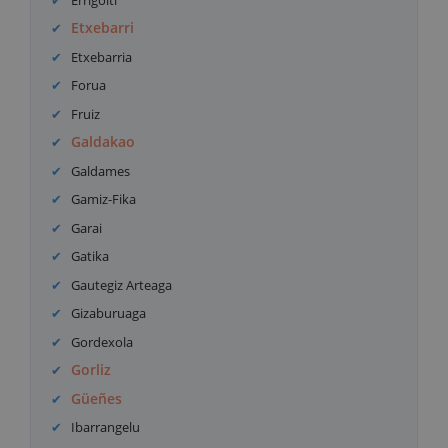
Etxebarri
Etxebarria
Forua
Fruiz
Galdakao
Galdames
Gamiz-Fika
Garai
Gatika
Gautegiz Arteaga
Gizaburuaga
Gordexola
Gorliz
Güeñes
Ibarrangelu