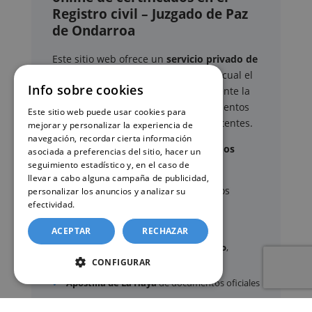
Registro civil – Juzgado de Paz
de Ondarroa
Este sitio web ofrece un
servicio privado de
gestión administrativa
mediante el cual el
Info sobre cookies
usuario puede delegar voluntariamente la
tramitación de determinados documentos
Este sitio web puede usar cookies para
oficiales ante los organismos competentes.
mejorar y personalizar la experiencia de
navegación, recordar cierta información
Documentos y trámites que podemos
asociada a preferencias del sitio, hacer un
gestionar
seguimiento estadístico y, en el caso de
llevar a cabo alguna campaña de publicidad,
A través de nuestro servicio, podemos
personalizar los anuncios y analizar su
efectividad.
Política de cookies
gestionar, entre otros:
ACEPTAR
RECHAZAR
Certificados y partidas de
nacimiento
,
matrimonio
CONFIGURAR
y
defunción
Apostilla de La Haya
de documentos oficiales
Legalización
de certificados