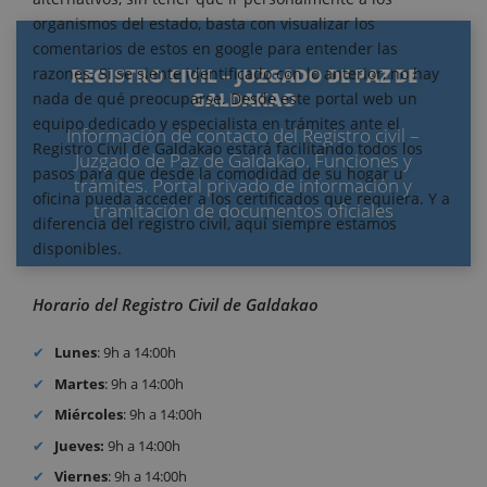
organismos del estado, basta con visualizar los
comentarios de estos en google para entender las
REGISTRO CIVIL – JUZGADO DE PAZ DE
razones. Si se siente identificado con lo anterior, no hay
GALDAKAO
nada de qué preocuparse. Desde este portal web un
equipo dedicado y especialista en trámites ante el
Información de contacto del Registro civil –
Registro Civil de Galdakao estará facilitando todos los
Juzgado de Paz de Galdakao. Funciones y
pasos para que desde la comodidad de su hogar u
trámites. Portal privado de información y
oficina pueda acceder a los certificados que requiera. Y a
tramitación de documentos oficiales
diferencia del registro civil, aquí siempre estamos
disponibles.
Horario del Registro Civil de Galdakao
Lunes
: 9h a 14:00h
Martes
: 9h a 14:00h
Miércoles
: 9h a 14:00h
Jueves:
9h a 14:00h
Viernes
: 9h a 14:00h