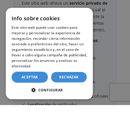
Este sitio web ofrece un
servicio privado de
gestión administrativa
mediante el cual el
usuario puede delegar voluntariamente la
Info sobre cookies
tramitación de determinados documentos
Este sitio web puede usar cookies para
oficiales ante los organismos competentes.
mejorar y personalizar la experiencia de
navegación, recordar cierta información
Documentos y trámites que podemos
asociada a preferencias del sitio, hacer un
gestionar
seguimiento estadístico y, en el caso de
llevar a cabo alguna campaña de publicidad,
A través de nuestro servicio, podemos
personalizar los anuncios y analizar su
gestionar, entre otros:
efectividad.
Política de cookies
ACEPTAR
RECHAZAR
Certificados y partidas de
nacimiento
,
matrimonio
y
defunción
CONFIGURAR
Apostilla de La Haya
de documentos oficiales
Legalización
de certificados
Certificado de Últimas Voluntades
Certificado de contratos de seguros con
cobertura por fallecimiento