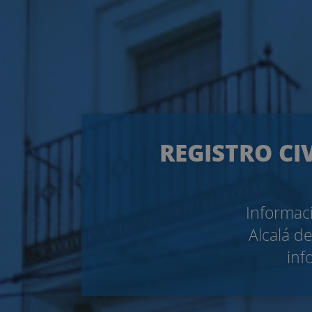
REGISTRO CI
Informaci
Alcalá d
inf