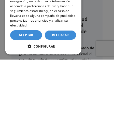
navegación, recordar cierta información
asociada a preferencias del sitio, hacer un
seguimiento estadístico y, en el caso de
llevar a cabo alguna campaña de publicidad,
Nuestro servicio de solicitud
personalizar los anuncios y analizar su
online de certificados en el
efectividad.
Política de cookies
Registro civil de Sanlúcar de
ACEPTAR
RECHAZAR
Barrameda
CONFIGURAR
Este sitio web ofrece un
servicio privado de
gestión administrativa
mediante el cual el
usuario puede delegar voluntariamente la
tramitación de determinados documentos
oficiales ante los organismos competentes.
Documentos y trámites que podemos
gestionar
A través de nuestro servicio, podemos
gestionar, entre otros: