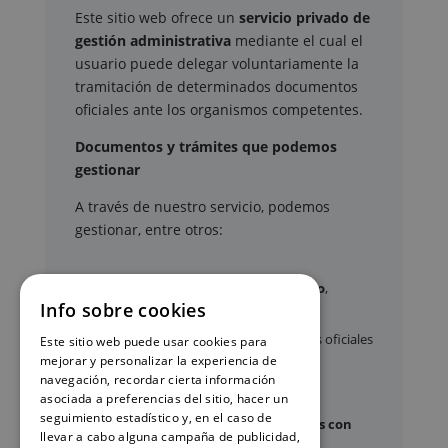
Este sitio web ofrece un
servicio privado de
gestión administrativa
mediante el cual el
usuario puede delegar voluntariamente la
tramitación de determinados documentos
oficiales ante los organismos competentes.
Documentos y trámites que podemos
gestionar
A través de nuestro servicio, podemos
gestionar, entre otros:
Certificados y partidas de
nacimiento
,
Info sobre cookies
matrimonio
y
defunción
Apostilla de La Haya
de documentos oficiales
Este sitio web puede usar cookies para
mejorar y personalizar la experiencia de
Legalización
de certificados
navegación, recordar cierta información
Certificado de Últimas Voluntades
asociada a preferencias del sitio, hacer un
seguimiento estadístico y, en el caso de
Certificado de contratos de seguros con
llevar a cabo alguna campaña de publicidad,
cobertura por fallecimiento