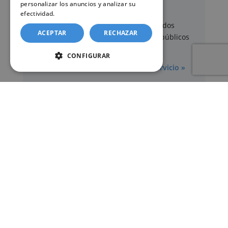
personalizar los anuncios y analizar su
efectividad.
Política de cookies
Los documentos oficiales son expedidos
ACEPTAR
RECHAZAR
exclusivamente por los organismos públicos
correspondientes.
CONFIGURAR
Más información sobre nuestro servicio »
SERVICIOS
Registros Civiles España
Nuestro servicio
Contacte con nosotros
Consultar estado de un trámite