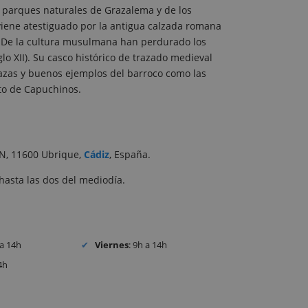
s parques naturales de Grazalema y de los
iene atestiguado por la antigua calzada romana
. De la cultura musulmana han perdurado los
glo XII). Su casco histórico de trazado medieval
lazas y buenos ejemplos del barroco como las
nto de Capuchinos.
S/N, 11600 Ubrique,
Cádiz
, España.
hasta las dos del mediodía.
 a 14h
Viernes
: 9h a 14h
4h