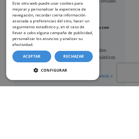
Apostilla de La Haya
de documentos oficiales
Este sitio web puede usar cookies para
mejorar y personalizar la experiencia de
Legalización
de certificados
navegación, recordar cierta información
Certificado de Últimas Voluntades
asociada a preferencias del sitio, hacer un
seguimiento estadístico y, en el caso de
Certificado de contratos de seguros con
llevar a cabo alguna campaña de publicidad,
cobertura por fallecimiento
personalizar los anuncios y analizar su
efectividad.
Política de cookies
Los documentos oficiales son expedidos
ACEPTAR
RECHAZAR
exclusivamente por los organismos públicos
correspondientes.
CONFIGURAR
Más información sobre nuestro servicio »
SERVICIOS
Registros Civiles España