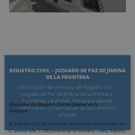
REGISTRO CIVIL – JUZGADO DE PAZ DE JIMENA
DE LA FRONTERA
Información de contacto del Registro civil –
Juzgado de Paz de Jimena de la Frontera.
Funciones y trámites. Portal privado de
Ubicación del Registro Civil de Jimena de la
información y tramitación de documentos
Frontera
oficiales
El Registro Civil de Jimena de la Frontera se encuentra en
C.
Sevilla
S/N, 11330 Jimena de la Frontera,
Cádiz
, España.