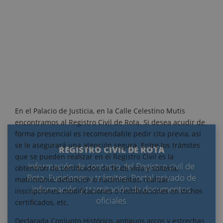
En el Palacio de Justicia, en la Calle Celestino Mutis
encontramos al Registro Civil de Rota. Si desea acudir de
forma presencial es recomendable pedir cita previa, así
se le asegurará una atención segura. Entre los trámites
REGISTRO CIVIL DE ROTA
que se pueden realizar en el Registro Civil es la
Información de contacto del Registro civil de
obtención de certificados de fe de vida y soltería,
Rota. Funciones y trámites. Portal privado de
matrimonio, defunción o nacimientos, realizar
información y tramitación de documentos
inscripciones, modificaciones o rectificaciones en dichos
oficiales
certificados, etc.
Declarada Conjunto Histórico, antiguos arcos y estrechas