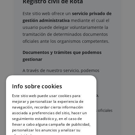
Registro civil de Rota
Este sitio web ofrece un
servicio privado de
gestión administrativa
mediante el cual el
usuario puede delegar voluntariamente la
tramitación de determinados documentos
oficiales ante los organismos competentes.
Documentos y trámites que podemos
gestionar
A través de nuestro servicio, podemos
gestionar, entre otros:
Info sobre cookies
Certificados y partidas de
nacimiento
,
Este sitio web puede usar cookies para
mejorar y personalizar la experiencia de
matrimonio
y
defunción
navegación, recordar cierta información
Apostilla de La Haya
de documentos oficiales
asociada a preferencias del sitio, hacer un
seguimiento estadístico y, en el caso de
Legalización
de certificados
llevar a cabo alguna campaña de publicidad,
Certificado de Últimas Voluntades
personalizar los anuncios y analizar su