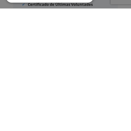
Certificado de Últimas Voluntades
Certificado de contratos de seguros con
cobertura por fallecimiento
Los documentos oficiales son expedidos
exclusivamente por los organismos públicos
correspondientes.
Más información sobre nuestro servicio »
SERVICIOS
Registros Civiles España
Nuestro servicio