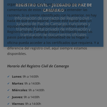
organismos del estado, basta con visualizar los
REGISTRO CIVIL – JUZGADO DE PAZ DE
comentarios de estos en google para entender las
CAMARGO
razones. Si se siente identificado con lo anterior, no hay
Información de contacto del Registro civil –
nada de qué preocuparse. Desde este portal web un
Juzgado de Paz de Camargo. Funciones y
equipo dedicado y especialista en trámites ante el
trámites. Portal privado de información y
Registro Civil de Camargo estará facilitando todos los
tramitación de documentos oficiales
pasos para que desde la comodidad de su hogar u
oficina pueda acceder a los certificados que requiera. Y a
diferencia del registro civil, aquí siempre estamos
disponibles.
Horario del Registro Civil de Camargo
Lunes
: 9h a 14:00h
Martes
: 9h a 14:00h
Miércoles
: 9h a 14:00h
Jueves:
9h a 14:00h
Viernes
: 9h a 14:00h