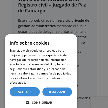
Registro civil – Juzgado de Paz
de Camargo
Este sitio web ofrece un
servicio privado de
gestión administrativa
mediante el cual el
usuario puede delegar voluntariamente la
tramitación de determinados documentos
Info sobre cookies
oficiales ante los organismos competentes.
Este sitio web puede usar cookies para
Documentos y trámites que podemos
mejorar y personalizar la experiencia de
gestionar
navegación, recordar cierta información
asociada a preferencias del sitio, hacer un
A través de nuestro servicio, podemos
seguimiento estadístico y, en el caso de
gestionar, entre otros:
llevar a cabo alguna campaña de publicidad,
personalizar los anuncios y analizar su
efectividad.
Política de cookies
Certificados y partidas de
nacimiento
,
matrimonio
y
defunción
ACEPTAR
RECHAZAR
Apostilla de La Haya
de documentos oficiales
CONFIGURAR
Legalización
de certificados