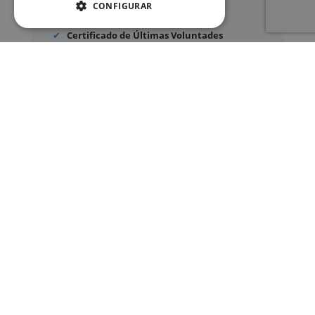
CONFIGURAR
Legalización
de certificados
Certificado de Últimas Voluntades
Certificado de contratos de seguros con
cobertura por fallecimiento
Los documentos oficiales son expedidos
exclusivamente por los organismos públicos
correspondientes.
Más información sobre nuestro servicio »
SERVICIOS
Registros Civiles España