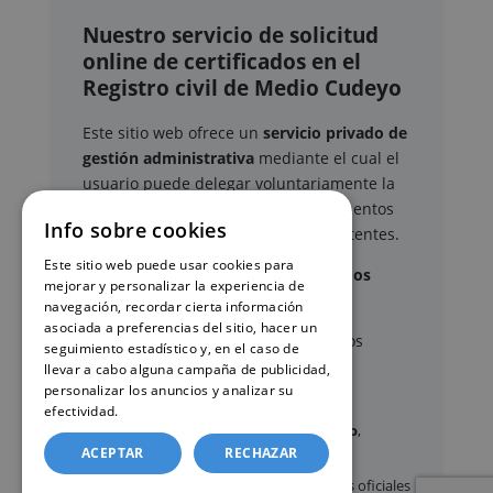
Nuestro servicio de solicitud
online de certificados en el
Registro civil de Medio Cudeyo
Este sitio web ofrece un
servicio privado de
gestión administrativa
mediante el cual el
usuario puede delegar voluntariamente la
tramitación de determinados documentos
Info sobre cookies
oficiales ante los organismos competentes.
Este sitio web puede usar cookies para
Documentos y trámites que podemos
mejorar y personalizar la experiencia de
gestionar
navegación, recordar cierta información
asociada a preferencias del sitio, hacer un
A través de nuestro servicio, podemos
seguimiento estadístico y, en el caso de
gestionar, entre otros:
llevar a cabo alguna campaña de publicidad,
personalizar los anuncios y analizar su
efectividad.
Política de cookies
Certificados y partidas de
nacimiento
,
ACEPTAR
RECHAZAR
matrimonio
y
defunción
Apostilla de La Haya
de documentos oficiales