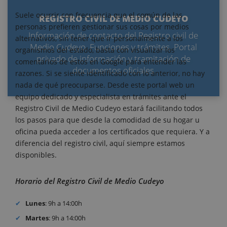
Suele ocurrir con frecuencia que el común de las
REGISTRO CIVIL DE MEDIO CUDEYO
personas prefieren gestionar sus cosas por medios
Información de contacto del Registro civil de
alternativos, sin tener que ir personalmente a los
Medio Cudeyo. Funciones y trámites. Portal
organismos del estado, basta con visualizar los
privado de información y tramitación de
comentarios de estos en Google para entender las
documentos oficiales
razones. Si se siente identificado con lo anterior, no hay
nada de qué preocuparse. Desde este portal web un
equipo dedicado y especialista en trámites ante el
Registro Civil de Medio Cudeyo estará facilitando todos
los pasos para que desde la comodidad de su hogar u
oficina pueda acceder a los certificados que requiera. Y a
diferencia del registro civil, aquí siempre estamos
disponibles.
Horario del Registro Civil de Medio Cudeyo
Lunes
: 9h a 14:00h
Martes
: 9h a 14:00h