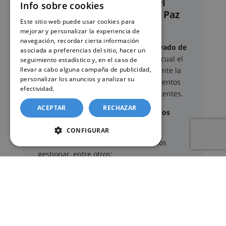
online de certificados en el
Info sobre cookies
Registro civil – Juzgado de Paz
Este sitio web puede usar cookies para
de San Roque de Riomiera
mejorar y personalizar la experiencia de
navegación, recordar cierta información
Este sitio web ofrece un
servicio privado de
asociada a preferencias del sitio, hacer un
gestión administrativa
mediante el cual el
seguimiento estadístico y, en el caso de
llevar a cabo alguna campaña de publicidad,
usuario puede delegar voluntariamente la
personalizar los anuncios y analizar su
tramitación de determinados documentos
efectividad.
Política de cookies
oficiales ante los organismos competentes.
ACEPTAR
RECHAZAR
Documentos y trámites que podemos
gestionar
CONFIGURAR
A través de nuestro servicio, podemos
gestionar, entre otros:
Certificados y partidas de
nacimiento
,
matrimonio
y
defunción
Apostilla de La Haya
de documentos oficiales
Legalización
de certificados