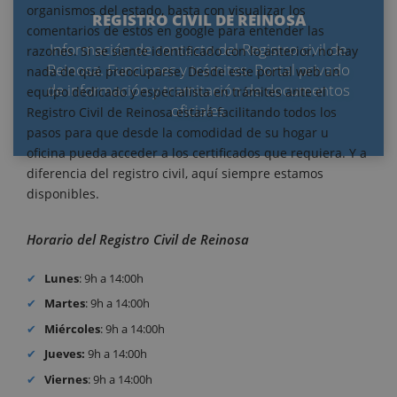
organismos del estado, basta con visualizar los
REGISTRO CIVIL DE REINOSA
comentarios de estos en google para entender las
Información de contacto del Registro civil de
razones. Si se siente identificado con lo anterior, no hay
Reinosa. Funciones y trámites. Portal privado
nada de qué preocuparse. Desde este portal web un
de información y tramitación de documentos
equipo dedicado y especialista en trámites ante el
oficiales
Registro Civil de Reinosa estará facilitando todos los
pasos para que desde la comodidad de su hogar u
oficina pueda acceder a los certificados que requiera. Y a
diferencia del registro civil, aquí siempre estamos
disponibles.
Horario del Registro Civil de Reinosa
Lunes
: 9h a 14:00h
Martes
: 9h a 14:00h
Miércoles
: 9h a 14:00h
Jueves:
9h a 14:00h
Viernes
: 9h a 14:00h