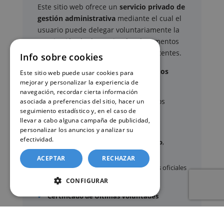
Este sitio web ofrece un
servicio privado de
gestión administrativa
mediante el cual el
usuario puede delegar voluntariamente la
tramitación de determinados documentos
oficiales ante los organismos competentes.
Info sobre cookies
Documentos y trámites que podemos
Este sitio web puede usar cookies para
mejorar y personalizar la experiencia de
gestionar
navegación, recordar cierta información
A través de nuestro servicio, podemos
asociada a preferencias del sitio, hacer un
seguimiento estadístico y, en el caso de
gestionar, entre otros:
llevar a cabo alguna campaña de publicidad,
personalizar los anuncios y analizar su
efectividad.
Política de cookies
Certificados y partidas de
nacimiento
,
matrimonio
y
defunción
ACEPTAR
RECHAZAR
Apostilla de La Haya
de documentos oficiales
CONFIGURAR
Legalización
de certificados
Certificado de Últimas Voluntades
Certificado de contratos de seguros con
cobertura por fallecimiento