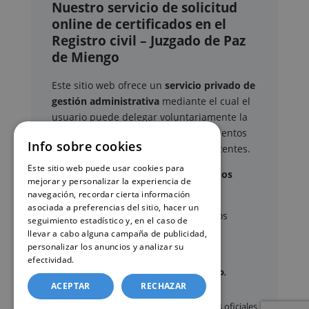
Nuestro servicio de solicitud
online de certificados en el
Registro civil – Juzgado de Paz
de Miengo
Este sitio web ofrece un
servicio privado de
gestión administrativa
mediante el cual el
usuario puede delegar voluntariamente la
tramitación de determinados documentos
Info sobre cookies
oficiales ante los organismos competentes.
Este sitio web puede usar cookies para
Documentos y trámites que podemos
mejorar y personalizar la experiencia de
gestionar
navegación, recordar cierta información
asociada a preferencias del sitio, hacer un
A través de nuestro servicio, podemos
seguimiento estadístico y, en el caso de
gestionar, entre otros:
llevar a cabo alguna campaña de publicidad,
personalizar los anuncios y analizar su
efectividad.
Política de cookies
Certificados y partidas de
nacimiento
,
ACEPTAR
RECHAZAR
matrimonio
y
defunción
Apostilla de La Haya
de documentos oficiales