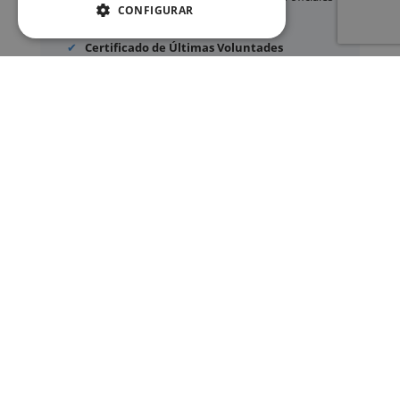
CONFIGURAR
Legalización
de certificados
Certificado de Últimas Voluntades
Certificado de contratos de seguros con
cobertura por fallecimiento
Los documentos oficiales son expedidos
exclusivamente por los organismos públicos
correspondientes.
Más información sobre nuestro servicio »
SERVICIOS
Registros Civiles España