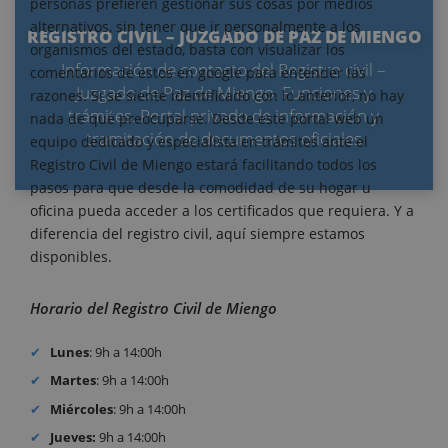
personas prefieren gestionar sus cosas por medios
alternativos, sin tener que ir personalmente a los
REGISTRO CIVIL – JUZGADO DE PAZ DE MIENGO
organismos del estado, basta con visualizar los
Información de contacto del Registro civil –
comentarios de estos en google para entender las
Juzgado de Paz de Miengo. Funciones y
razones. Si se siente identificado con lo anterior, no hay
trámites. Portal privado de información y
nada de qué preocuparse. Desde este portal web un
tramitación de documentos oficiales
equipo dedicado y especialista en trámites ante el
Registro Civil de Miengo estará facilitando todos los
pasos para que desde la comodidad de su hogar u
oficina pueda acceder a los certificados que requiera. Y a
diferencia del registro civil, aquí siempre estamos
disponibles.
Horario del Registro Civil de Miengo
Lunes
: 9h a 14:00h
Martes
: 9h a 14:00h
Miércoles
: 9h a 14:00h
Jueves:
9h a 14:00h