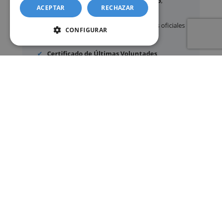
Certificados y partidas de
nacimiento
,
ACEPTAR
RECHAZAR
matrimonio
y
defunción
Apostilla de La Haya
de documentos oficiales
CONFIGURAR
Legalización
de certificados
Certificado de Últimas Voluntades
Certificado de contratos de seguros con
cobertura por fallecimiento
Los documentos oficiales son expedidos
exclusivamente por los organismos públicos
correspondientes.
Más información sobre nuestro servicio »