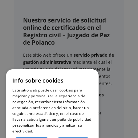
Nuestro servicio de solicitud
online de certificados en el
Registro civil – Juzgado de Paz
de Polanco
Este sitio web ofrece un
servicio privado de
gestión administrativa
mediante el cual el
usuario puede delegar voluntariamente la
tramitación de determinados documentos
Info sobre cookies
oficiales ante los organismos competentes.
Este sitio web puede usar cookies para
Documentos y trámites que podemos
mejorar y personalizar la experiencia de
gestionar
navegación, recordar cierta información
asociada a preferencias del sitio, hacer un
A través de nuestro servicio, podemos
seguimiento estadístico y, en el caso de
llevar a cabo alguna campaña de publicidad,
gestionar, entre otros:
personalizar los anuncios y analizar su
efectividad.
Política de cookies