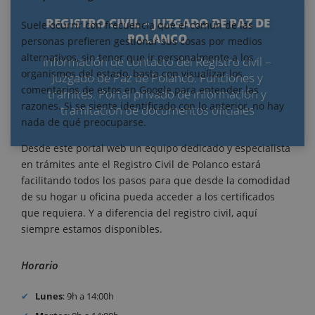
REGISTRO CIVIL – JUZGADO DE PAZ DE
Suele ocurrir con frecuencia que el común de las
POLANCO
personas prefieren gestionar sus cosas por medios
alternativos, sin tener que ir personalmente a los
Información de contacto del Registro civil –
organismos del estado, basta con visualizar los
Juzgado de Paz de Polanco. Funciones y
comentarios de estos en Google para entender las
trámites. Portal privado de información y
razones. Si se siente identificado con lo anterior, no hay
tramitación de documentos oficiales
nada de qué preocuparse.
Desde este portal web un equipo dedicado y especialista
en trámites ante el Registro Civil de Polanco estará
facilitando todos los pasos para que desde la comodidad
de su hogar u oficina pueda acceder a los certificados
que requiera. Y a diferencia del registro civil, aquí
siempre estamos disponibles.
Horario
Lunes
: 9h a 14:00h