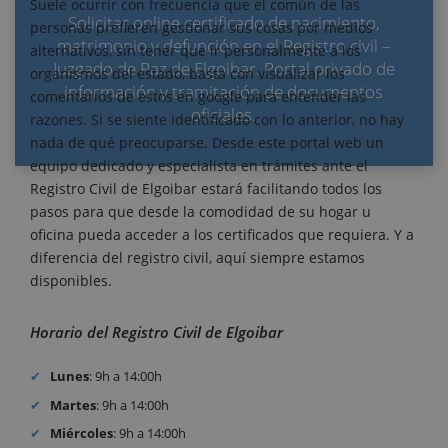
Suele ocurrir con frecuencia que el común de las
Solicitar online certificado de nacimiento,
personas prefieren gestionar sus cosas por medios
matrimonio y defunción en el Registro civil –
alternativos, sin tener que ir personalmente a los
Juzgado de Paz de Elgoibar. Portal privado de
organismos del estado, basta con visualizar los
información y tramitación de documentos
comentarios de estos en google para entender las
oficiales.
razones. Si se siente identificado con lo anterior, no hay
nada de qué preocuparse. Desde este portal web un
equipo dedicado y especialista en trámites ante el
Registro Civil de Elgoibar estará facilitando todos los
pasos para que desde la comodidad de su hogar u
oficina pueda acceder a los certificados que requiera. Y a
diferencia del registro civil, aquí siempre estamos
disponibles.
Horario del Registro Civil de Elgoibar
Lunes
: 9h a 14:00h
Martes
: 9h a 14:00h
Miércoles
: 9h a 14:00h