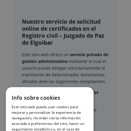
Nuestro servicio de solicitud
online de certificados en el
Registro civil – Juzgado de Paz
de Elgoibar
Este sitio web ofrece un
servicio privado de
gestión administrativa
mediante el cual el
usuario puede delegar voluntariamente la
tramitación de determinados documentos
oficiales ante los organismos competentes.
Documentos y trámites que podemos
Info sobre cookies
gestionar
Este sitio web puede usar cookies para
A través de nuestro servicio, podemos
mejorar y personalizar la experiencia de
gestionar, entre otros:
navegación, recordar cierta información
asociada a preferencias del sitio, hacer un
seguimiento estadístico y, en el caso de