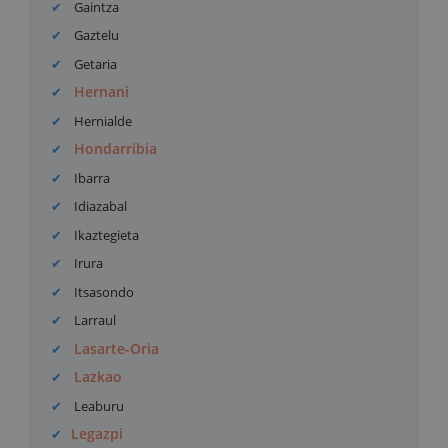
Gaintza
Gaztelu
Getaria
Hernani
Hernialde
Hondarribia
Ibarra
Idiazabal
Ikaztegieta
Irura
Itsasondo
Larraul
Lasarte-Oria
Lazkao
Leaburu
Legazpi