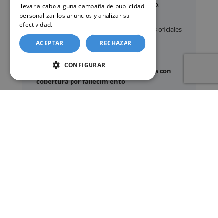
Certificados y partidas de
nacimiento
,
llevar a cabo alguna campaña de publicidad,
matrimonio
y
defunción
personalizar los anuncios y analizar su
efectividad.
Política de cookies
Apostilla de La Haya
de documentos oficiales
Legalización
de certificados
ACEPTAR
RECHAZAR
Certificado de Últimas Voluntades
CONFIGURAR
Certificado de contratos de seguros con
cobertura por fallecimiento
Los documentos oficiales son expedidos
exclusivamente por los organismos públicos
correspondientes.
Más información sobre nuestro servicio »