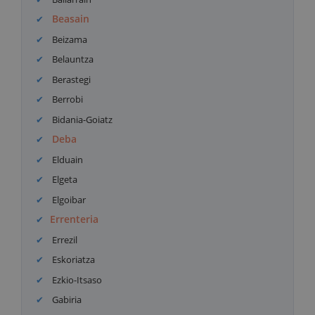
Beasain
Beizama
Belauntza
Berastegi
Berrobi
Bidania-Goiatz
Deba
Elduain
Elgeta
Elgoibar
Errenteria
Errezil
Eskoriatza
Ezkio-Itsaso
Gabiria