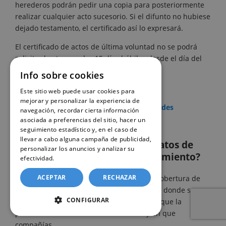
herederos podrán pedir una copia para posteriormente
realizar cualquier acto sucesorio. Si el difunto no hubiese
dejado testamento, el certificado así lo expresará.
El certificado de actos de última voluntad no se podrá
solicitar hasta pasados 15 días hábiles desde el día del
fallecimiento.
Info sobre cookies
Este sitio web puede usar cookies para
mejorar y personalizar la experiencia de
Solicitar un certificado de últimas voluntades
navegación, recordar cierta información
asociada a preferencias del sitio, hacer un
seguimiento estadístico y, en el caso de
llevar a cabo alguna campaña de publicidad,
¿Qué es el certificado de contratos de
personalizar los anuncios y analizar su
seguros de cobertura de fallecimiento?
efectividad.
Política de cookies
ACEPTAR
RECHAZAR
El certificado de contratos de Seguros de Cobertura de
Fallecimiento, es el documento acreditativo donde se
CONFIGURAR
muestra los contratos vigentes de seguros que la
persona fallecida tuviese contratados y en que
compañías.