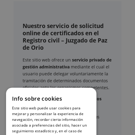
Nuestro servicio de solicitud
online de certificados en el
Registro civil – Juzgado de Paz
de Orio
Este sitio web ofrece un
servicio privado de
gestión administrativa
mediante el cual el
usuario puede delegar voluntariamente la
tramitación de determinados documentos
oficiales ante los organismos competentes.
Info sobre cookies
Documentos y trámites que podemos
gestionar
Este sitio web puede usar cookies para
mejorar y personalizar la experiencia de
A través de nuestro servicio, podemos
navegación, recordar cierta información
gestionar, entre otros:
asociada a preferencias del sitio, hacer un
seguimiento estadístico y, en el caso de