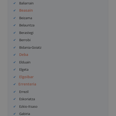
Baliarrain
Beasain
Beizama
Belauntza
Berastegi
Berrobi
Bidania-Goiatz
Deba
Elduain
Elgeta
Elgoibar
Errenteria
Errezil
Eskoriatza
Ezkio-Itsaso
Gabiria