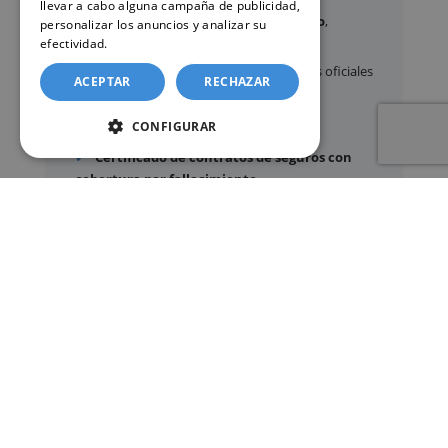
llevar a cabo alguna campaña de publicidad,
Certificados y partidas de
nacimiento
,
personalizar los anuncios y analizar su
matrimonio
y
defunción
efectividad.
Política de cookies
Apostilla de La Haya
de documentos oficiales
ACEPTAR
RECHAZAR
Legalización
de certificados
CONFIGURAR
Certificado de Últimas Voluntades
Certificado de contratos de seguros con
cobertura por fallecimiento
Los documentos oficiales son expedidos
exclusivamente por los organismos públicos
correspondientes.
Más información sobre nuestro servicio »