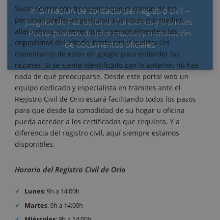
Suele ocurrir con frecuencia que el común de las
Información de contacto del Registro civil –
personas prefieren gestionar sus cosas por medios
Juzgado de Paz de Orio. Funciones y trámites.
alternativos, sin tener que ir personalmente a los
Portal privado de información y tramitación
organismos del estado, basta con visualizar los
de documentos oficiales
comentarios de estos en google para entender las
razones. Si se siente identificado con lo anterior, no hay
nada de qué preocuparse. Desde este portal web un
equipo dedicado y especialista en trámites ante el
Registro Civil de Orio estará facilitando todos los pasos
para que desde la comodidad de su hogar u oficina
pueda acceder a los certificados que requiera. Y a
diferencia del registro civil, aquí siempre estamos
disponibles.
Horario del Registro Civil de Orio
Lunes
: 9h a 14:00h
Martes
: 9h a 14:00h
Miércoles
: 9h a 14:00h