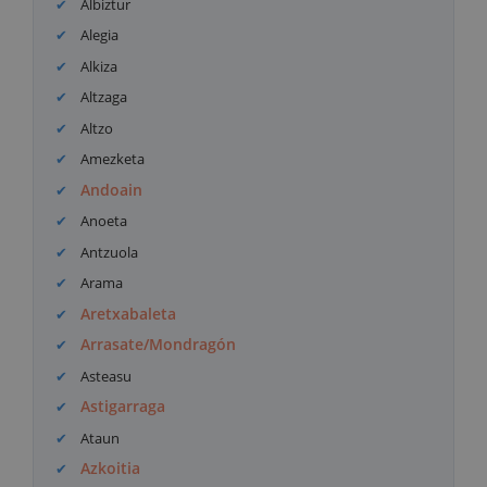
Albiztur
Alegia
Alkiza
Altzaga
Altzo
Amezketa
Andoain
Anoeta
Antzuola
Arama
Aretxabaleta
Arrasate/Mondragón
Asteasu
Astigarraga
Ataun
Azkoitia