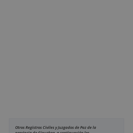
Otros Registros Civiles y Juzgados de Paz de la
provincia de Gipuzkoa, a continuación los