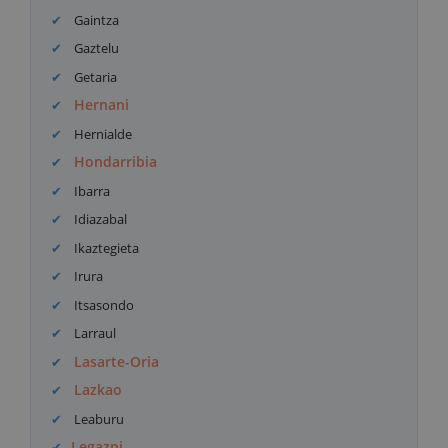
Gaintza
Gaztelu
Getaria
Hernani
Hernialde
Hondarribia
Ibarra
Idiazabal
Ikaztegieta
Irura
Itsasondo
Larraul
Lasarte-Oria
Lazkao
Leaburu
Legazpi