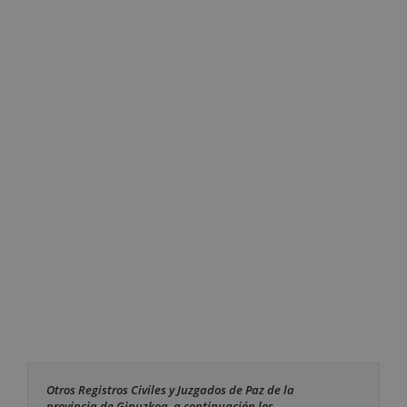
Otros Registros Civiles y Juzgados de Paz de la
provincia de Gipuzkoa, a continuación los