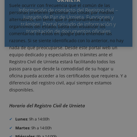
Suele ocurrir con frecuencia que el común de las
Información de contacto del Registro civil –
personas prefieren gestionar sus cosas por medios
Juzgado de Paz de Urnieta. Funciones y
alternativos, sin tener que ir personalmente a los
trámites. Portal privado de información y
organismos del estado, basta con visualizar los
tramitación de documentos oficiales
comentarios de estos en google para entender las
razones. Si se siente identificado con lo anterior, no hay
nada de qué preocuparse. Desde este portal web un
equipo dedicado y especialista en trámites ante el
Registro Civil de Urnieta estará facilitando todos los
pasos para que desde la comodidad de su hogar u
oficina pueda acceder a los certificados que requiera. Y a
diferencia del registro civil, aquí siempre estamos
disponibles.
Horario del Registro Civil de Urnieta
Lunes
: 9h a 14:00h
Martes
: 9h a 14:00h
Miércoles
: 9h a 14:00h