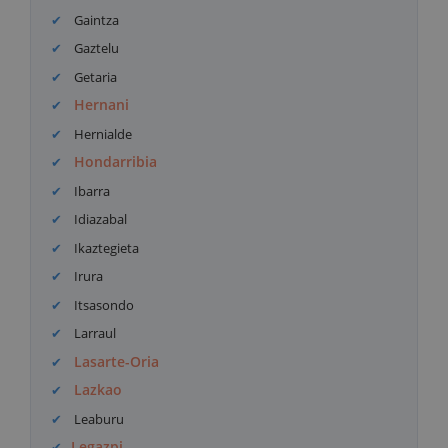
Gaintza
Gaztelu
Getaria
Hernani
Hernialde
Hondarribia
Ibarra
Idiazabal
Ikaztegieta
Irura
Itsasondo
Larraul
Lasarte-Oria
Lazkao
Leaburu
Legazpi