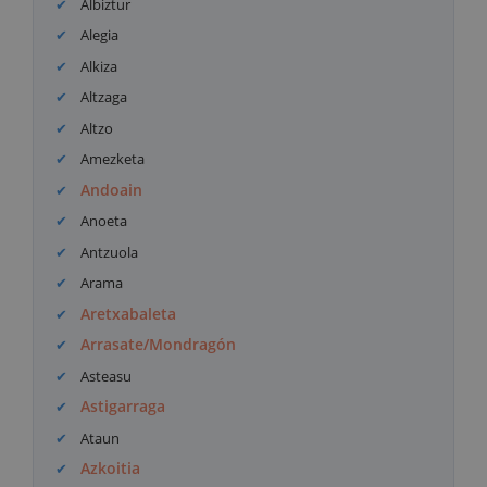
Albiztur
Alegia
Alkiza
Altzaga
Altzo
Amezketa
Andoain
Anoeta
Antzuola
Arama
Aretxabaleta
Arrasate/Mondragón
Asteasu
Astigarraga
Ataun
Azkoitia