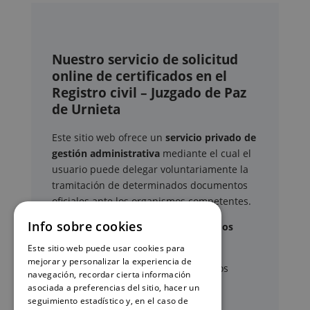
Nuestro servicio de solicitud
online de certificados en el
Registro civil – Juzgado de Paz
de Urnieta
Este sitio web ofrece un
servicio privado de
gestión administrativa
mediante el cual el
usuario puede delegar voluntariamente la
tramitación de determinados documentos
oficiales ante los organismos competentes.
Info sobre cookies
Documentos y trámites que podemos
gestionar
Este sitio web puede usar cookies para
mejorar y personalizar la experiencia de
A través de nuestro servicio, podemos
navegación, recordar cierta información
gestionar, entre otros:
asociada a preferencias del sitio, hacer un
seguimiento estadístico y, en el caso de