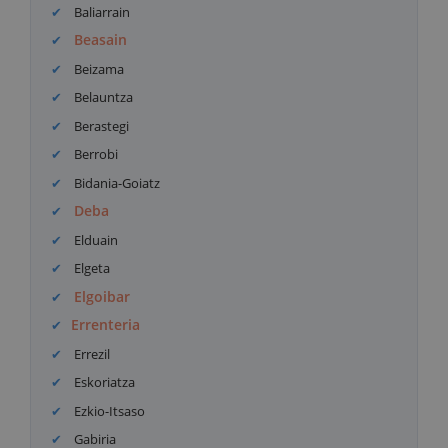
Baliarrain
Beasain
Beizama
Belauntza
Berastegi
Berrobi
Bidania-Goiatz
Deba
Elduain
Elgeta
Elgoibar
Errenteria
Errezil
Eskoriatza
Ezkio-Itsaso
Gabiria