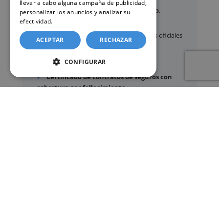
llevar a cabo alguna campaña de publicidad,
Certificados y partidas de
nacimiento
,
personalizar los anuncios y analizar su
matrimonio
y
defunción
efectividad.
Política de cookies
Apostilla de La Haya
de documentos oficiales
ACEPTAR
RECHAZAR
Legalización
de certificados
CONFIGURAR
Certificado de Últimas Voluntades
Certificado de contratos de seguros con
cobertura por fallecimiento
Los documentos oficiales son expedidos
exclusivamente por los organismos públicos
correspondientes.
Más información sobre nuestro servicio »