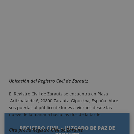
Ubicación del Registro Civil de Zarautz
El Registro Civil de Zarautz se encuentra en Plaza
Aritzbatalde 6, 20800 Zarautz, Gipuzkoa, España. Abre
sus puertas al público de lunes a viernes desde las
nueve de la mañana hasta las dos de la tarde.
REGISTRO CIVIL – JUZGADO DE PAZ DE
Cita previa Registro Civil de Zarautz