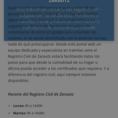
ZARAUTZ
Suele ocurrir con frecuencia que el común de las
Información de contacto del Registro civil –
personas prefieren gestionar sus cosas por medios
Juzgado de Paz de Zarautz. Funciones y
alternativos, sin tener que ir personalmente a los
trámites. Portal privado de información y
organismos del estado, basta con visualizar los
tramitación de documentos oficiales
comentarios de estos en google para entender las
razones. Si se siente identificado con lo anterior, no hay
nada de qué preocuparse. Desde este portal web un
equipo dedicado y especialista en trámites ante el
Registro Civil de Zarautz estará facilitando todos los
pasos para que desde la comodidad de su hogar u
oficina pueda acceder a los certificados que requiera. Y a
diferencia del registro civil, aquí siempre estamos
disponibles.
Horario del Registro Civil de Zarautz
Lunes
: 9h a 14:00h
Martes
: 9h a 14:00h