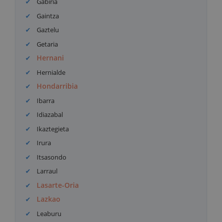
Gabiria
Gaintza
Gaztelu
Getaria
Hernani
Hernialde
Hondarribia
Ibarra
Idiazabal
Ikaztegieta
Irura
Itsasondo
Larraul
Lasarte-Oria
Lazkao
Leaburu