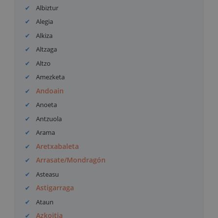
Albiztur
Alegia
Alkiza
Altzaga
Altzo
Amezketa
Andoain
Anoeta
Antzuola
Arama
Aretxabaleta
Arrasate/Mondragón
Asteasu
Astigarraga
Ataun
Azkoitia