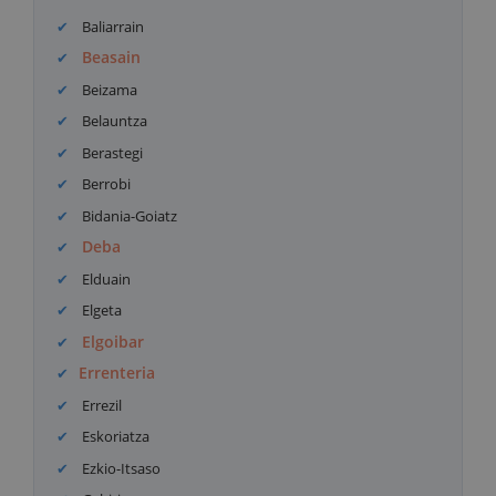
Baliarrain
Beasain
Beizama
Belauntza
Berastegi
Berrobi
Bidania-Goiatz
Deba
Elduain
Elgeta
Elgoibar
Errenteria
Errezil
Eskoriatza
Ezkio-Itsaso