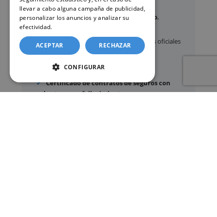
llevar a cabo alguna campaña de publicidad,
Certificados y partidas de
nacimiento
,
personalizar los anuncios y analizar su
efectividad.
Política de cookies
matrimonio
y
defunción
Apostilla de La Haya
de documentos oficiales
ACEPTAR
RECHAZAR
Legalización
de certificados
CONFIGURAR
Certificado de Últimas Voluntades
Certificado de contratos de seguros con
cobertura por fallecimiento
Los documentos oficiales son expedidos
exclusivamente por los organismos públicos
correspondientes.
Más información sobre nuestro servicio »