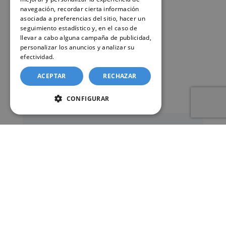
navegación, recordar cierta información
asociada a preferencias del sitio, hacer un
seguimiento estadístico y, en el caso de
llevar a cabo alguna campaña de publicidad,
personalizar los anuncios y analizar su
efectividad.
Política de cookies
ACEPTAR
RECHAZAR
CONFIGURAR
Nuestro servicio de solicitud
online de certificados en el
Registro civil – Juzgado de Paz
de Albal
Este sitio web ofrece un
servicio privado de
gestión administrativa
mediante el cual el