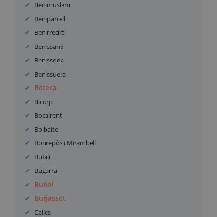
Benimuslem
Beniparrell
Benirredrà
Benissanó
Benissoda
Benissuera
Bétera
Bicorp
Bocairent
Bolbaite
Bonrepòs i Mirambell
Bufali
Bugarra
Buñol
Burjassot
Calles