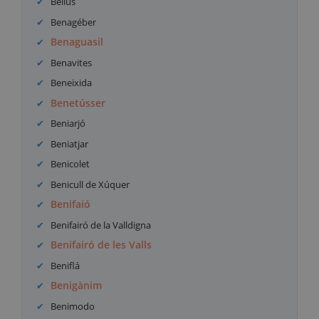
Bellús
Benagéber
Benaguasil
Benavites
Beneixida
Benetússer
Beniarjó
Beniatjar
Benicolet
Benicull de Xúquer
Benifaió
Benifairó de la Valldigna
Benifairó de les Valls
Beniflá
Benigànim
Benimodo