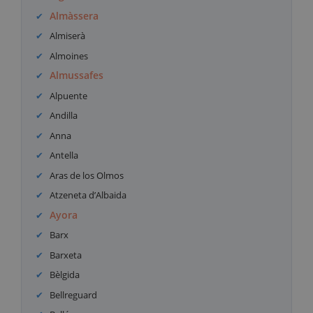
Almàssera
Almiserà
Almoines
Almussafes
Alpuente
Andilla
Anna
Antella
Aras de los Olmos
Atzeneta d’Albaida
Ayora
Barx
Barxeta
Bèlgida
Bellreguard