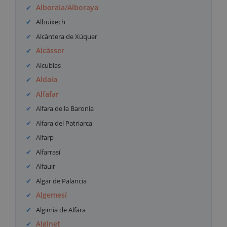
Alboraia/Alboraya
Albuixech
Alcàntera de Xúquer
Alcàsser
Alcublas
Aldaia
Alfafar
Alfara de la Baronia
Alfara del Patriarca
Alfarp
Alfarrasí
Alfauir
Algar de Palancia
Algemesí
Algimia de Alfara
Alginet