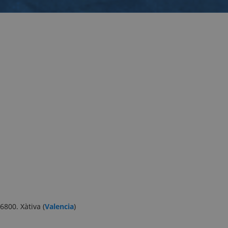
46800. Xàtiva (
Valencia
)