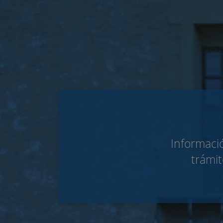
Informació
trámit