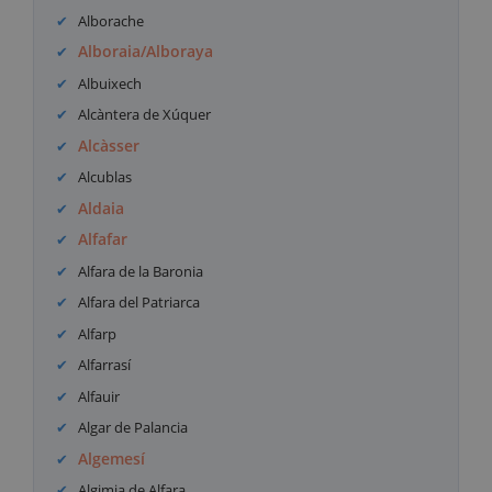
Alborache
Alboraia/Alboraya
Albuixech
Alcàntera de Xúquer
Alcàsser
Alcublas
Aldaia
Alfafar
Alfara de la Baronia
Alfara del Patriarca
Alfarp
Alfarrasí
Alfauir
Algar de Palancia
Algemesí
Algimia de Alfara