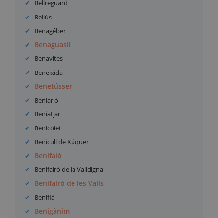
Bellreguard
Bellús
Benagéber
Benaguasil
Benavites
Beneixida
Benetússer
Beniarjó
Beniatjar
Benicolet
Benicull de Xúquer
Benifaió
Benifairó de la Valldigna
Benifairó de les Valls
Beniflá
Benigànim