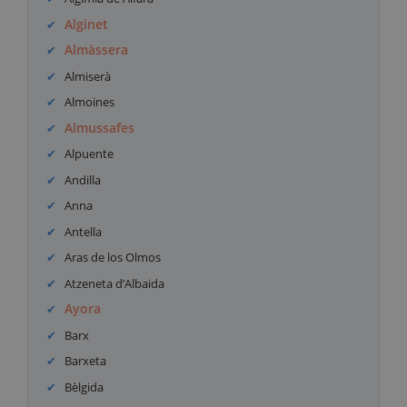
Alginet
Almàssera
Almiserà
Almoines
Almussafes
Alpuente
Andilla
Anna
Antella
Aras de los Olmos
Atzeneta d’Albaida
Ayora
Barx
Barxeta
Bèlgida