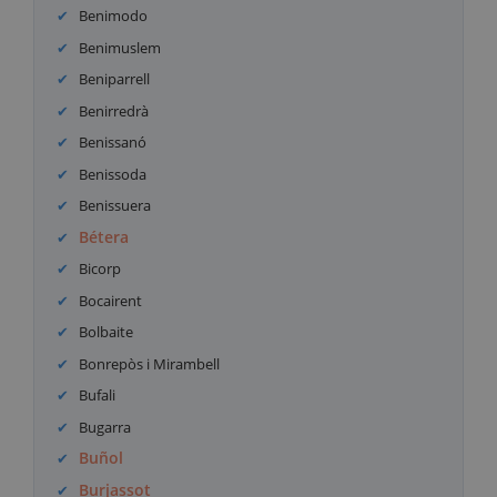
Benimodo
Benimuslem
Beniparrell
Benirredrà
Benissanó
Benissoda
Benissuera
Bétera
Bicorp
Bocairent
Bolbaite
Bonrepòs i Mirambell
Bufali
Bugarra
Buñol
Burjassot