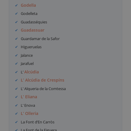
Godella
Godelleta
Guadasséquies
Guadassuar
Guardamar de la Safor
Higueruelas
Jalance
Jarafuel
Alcúdia
L’
L’ Alcúdia de Crespíns
L’ Alqueria de la Comtessa
L’ Eliana
L’ Enova
L’ Olleria
La Font d’En Carròs
La Font de la Figuera