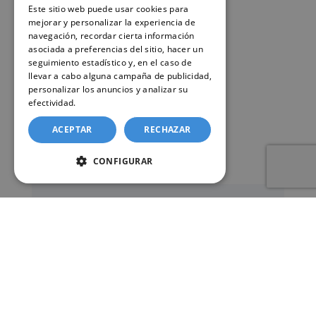
Este sitio web puede usar cookies para
mejorar y personalizar la experiencia de
navegación, recordar cierta información
asociada a preferencias del sitio, hacer un
seguimiento estadístico y, en el caso de
llevar a cabo alguna campaña de publicidad,
personalizar los anuncios y analizar su
efectividad.
Política de cookies
ACEPTAR
RECHAZAR
CONFIGURAR
Nuestro servicio de solicitud
online de certificados en el
Registro civil – Juzgado de Paz
de L’Alcúdia