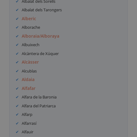
Albalat dels Sorells
Albalat dels Tarongers
Alberic
Alborache
Alboraia/Alboraya
Albuixech
Alcàntera de Xúquer
Alcàsser
Alcublas
Aldaia
Alfafar
Alfara de la Baronia
Alfara del Patriarca
Alfarp
Alfarrasí
Alfauir