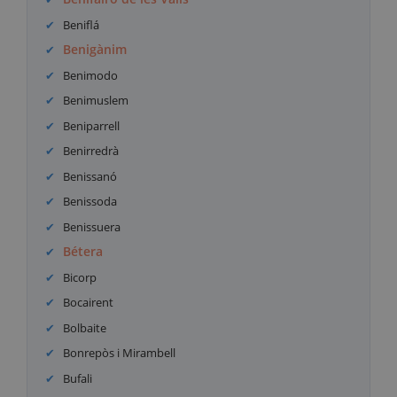
Beniflá
Benigànim
Benimodo
Benimuslem
Beniparrell
Benirredrà
Benissanó
Benissoda
Benissuera
Bétera
Bicorp
Bocairent
Bolbaite
Bonrepòs i Mirambell
Bufali