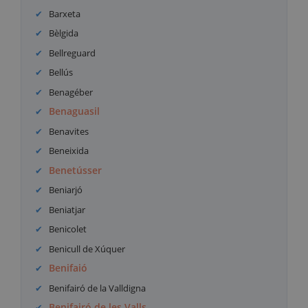
Barxeta
Bèlgida
Bellreguard
Bellús
Benagéber
Benaguasil
Benavites
Beneixida
Benetússer
Beniarjó
Beniatjar
Benicolet
Benicull de Xúquer
Benifaió
Benifairó de la Valldigna
Benifairó de les Valls