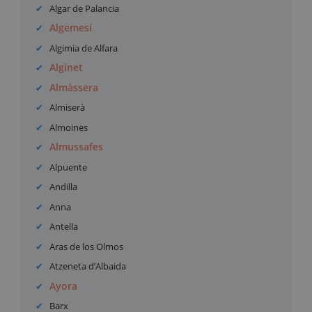
Algar de Palancia
Algemesí
Algimia de Alfara
Alginet
Almàssera
Almiserà
Almoines
Almussafes
Alpuente
Andilla
Anna
Antella
Aras de los Olmos
Atzeneta d’Albaida
Ayora
Barx