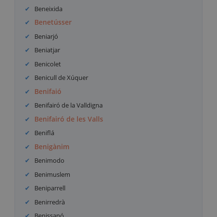
Beneixida
Benetússer
Beniarjó
Beniatjar
Benicolet
Benicull de Xúquer
Benifaió
Benifairó de la Valldigna
Benifairó de les Valls
Beniflá
Benigànim
Benimodo
Benimuslem
Beniparrell
Benirredrà
Benissanó