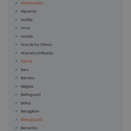
Almussafes
Alpuente
Andilla
Anna
Antella
Aras de los Olmos
Atzeneta d’Albaida
Ayora
Barx
Barxeta
Bèlgida
Bellreguard
Bellús
Benagéber
Benaguasil
Benavites