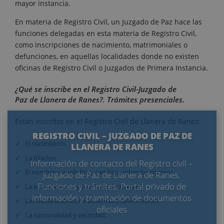
mayor instancia.
En materia de Registro Civil, un Juzgado de Paz hace las
funciones delegadas en esta materia de Registro Civil,
como inscripciones de nacimiento, matrimoniales o
defunciones, en aquellas localidades donde no existen
oficinas de Registro Civil o Juzgados de Primera Instancia.
¿Qué se inscribe en el Registro Civil-Juzgado de
Paz de Llanera de Ranes?. Trámites presenciales.
Están inscritos en el Registro Civil de Llanera de Ranes:
REGISTRO CIVIL – JUZGADO DE PAZ DE
El nacimiento.
LLANERA DE RANES
La filiación.
Información de contacto del Registro civil –
El nombre y apellidos y cambios sobre los mismos.
Juzgado de Paz de Llanera de Ranes.
Funciones y trámites. Portal privado de
La emancipación y habilitación de edad.
información y tramitación de documentos
Las declaraciones de ausencia o fallecimiento.
oficiales
La nacionalidad y vecindad.