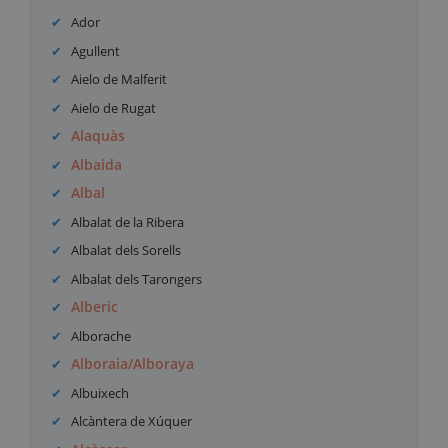
Ador
Agullent
Aielo de Malferit
Aielo de Rugat
Alaquàs
Albaida
Albal
Albalat de la Ribera
Albalat dels Sorells
Albalat dels Tarongers
Alberic
Alborache
Alboraia/Alboraya
Albuixech
Alcàntera de Xúquer