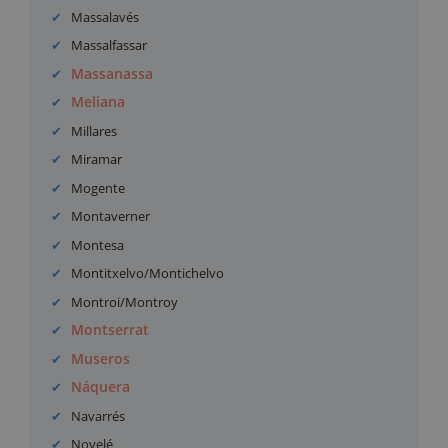
Massalavés
Massalfassar
Massanassa
Meliana
Millares
Miramar
Mogente
Montaverner
Montesa
Montitxelvo/Montichelvo
Montroi/Montroy
Montserrat
Museros
Náquera
Navarrés
Novelé