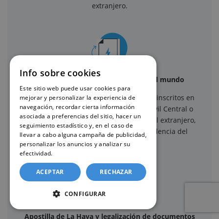
extranjero.
Info sobre cookies
Solicitudes desde cualquier lugar del mundo
Este sitio web puede usar cookies para
Gestionamos solicitudes de certificados inscritos en
mejorar y personalizar la experiencia de
navegación, recordar cierta información
Registros Civiles de España, Registro Civil Central o
asociada a preferencias del sitio, hacer un
Consulados y Embajadas españolas en el extranjero,
seguimiento estadístico y, en el caso de
independientemente del país de residencia del
llevar a cabo alguna campaña de publicidad,
solicitante.
personalizar los anuncios y analizar su
efectividad.
Política de cookies
ACEPTAR
RECHAZAR
CONFIGURAR
Apostilla de La Haya y legalización de documentos