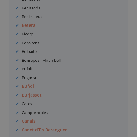
Benissoda
Benissuera
Bétera
Bicorp
Bocairent
Bolbaite
Bonrepòs i Mirambell
Bufali
Bugarra
Buñol
Burjassot
Calles
Camporrobles
Canals
Canet d’En Berenguer