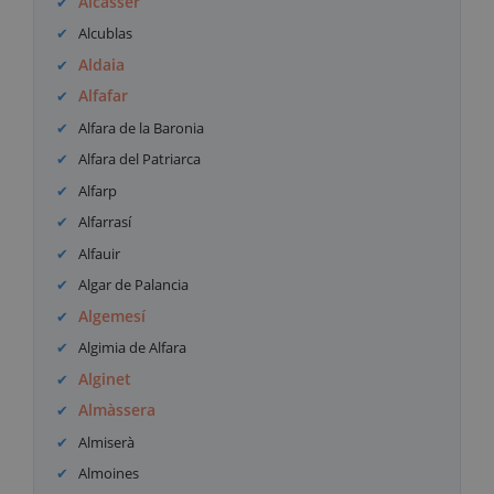
Alcàsser
Alcublas
Aldaia
Alfafar
Alfara de la Baronia
Alfara del Patriarca
Alfarp
Alfarrasí
Alfauir
Algar de Palancia
Algemesí
Algimia de Alfara
Alginet
Almàssera
Almiserà
Almoines