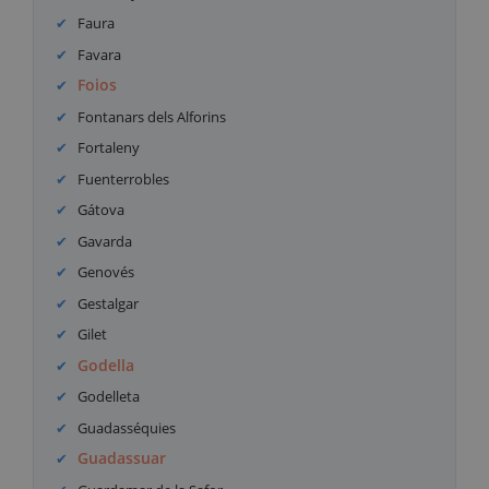
Faura
Favara
Foios
Fontanars dels Alforins
Fortaleny
Fuenterrobles
Gátova
Gavarda
Genovés
Gestalgar
Gilet
Godella
Godelleta
Guadasséquies
Guadassuar