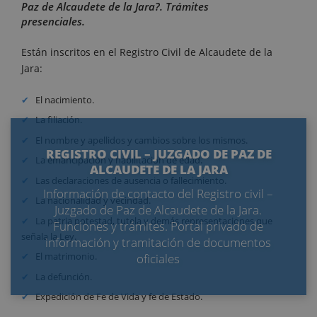
Paz de Alcaudete de la Jara?. Trámites
presenciales.
Están inscritos en el Registro Civil de Alcaudete de la
Jara:
El nacimiento.
La filiación.
El nombre y apellidos y cambios sobre los mismos.
REGISTRO CIVIL – JUZGADO DE PAZ DE
La emancipación y habilitación de edad.
ALCAUDETE DE LA JARA
Las declaraciones de ausencia o fallecimiento.
Información de contacto del Registro civil –
La nacionalidad y vecindad.
Juzgado de Paz de Alcaudete de la Jara.
La patria potestad, tutela y demás representaciones que
Funciones y trámites. Portal privado de
señala la Ley.
información y tramitación de documentos
El matrimonio.
oficiales
La defunción.
Expedición de Fe de Vida y fe de Estado.