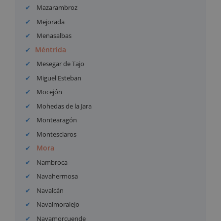
Mazarambroz
Mejorada
Menasalbas
Méntrida
Mesegar de Tajo
Miguel Esteban
Mocejón
Mohedas de la Jara
Montearagón
Montesclaros
Mora
Nambroca
Navahermosa
Navalcán
Navalmoralejo
Navamorcuende