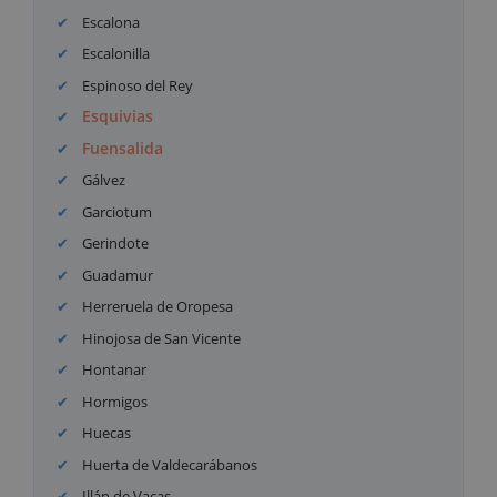
Escalona
Escalonilla
Espinoso del Rey
Esquivias
Fuensalida
Gálvez
Garciotum
Gerindote
Guadamur
Herreruela de Oropesa
Hinojosa de San Vicente
Hontanar
Hormigos
Huecas
Huerta de Valdecarábanos
Illán de Vacas