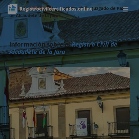
Registro Civil Online
>>
Registro civil – Juzgado de Paz
de Alcaudete de la Jara
Información sobre el
Registro Civil de
Alcaudete de la Jara