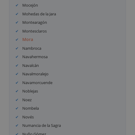
Mocejón
Mohedas de la Jara
Montearagón
Montesclaros
Mora
Nambroca
Navahermosa
Navalcán
Navalmoralejo
Navamorcuende
Noblejas
Noez
Nombela
Novés
Numancia de la Sagra
Nuño Gómez