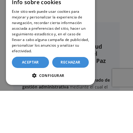
Info sobre cookies
Este sitio web puede usar cookies para
mejorar y personalizar la experiencia de
navegación, recordar cierta información
asociada a preferencias del sitio, hacer un
seguimiento estadístico y, en el caso de
llevar a cabo alguna campaña de publicidad,
personalizar los anuncios y analizar su
Nuestro servicio de solicitud
efectividad.
Política de cookies
online de certificados en el
Registro civil – Juzgado de Paz
ACEPTAR
RECHAZAR
de Consuegra
CONFIGURAR
Este sitio web ofrece un
servicio privado de
gestión administrativa
mediante el cual el
usuario puede delegar voluntariamente la
tramitación de determinados documentos
oficiales ante los organismos competentes.
Documentos y trámites que podemos
gestionar