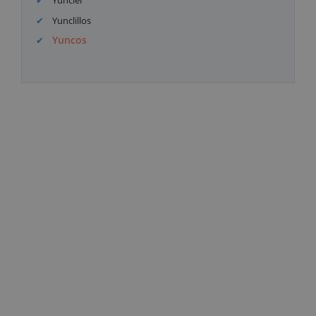
Yuncler
Yunclillos
Yuncos