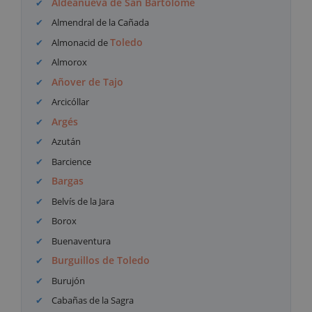
Aldeanueva de San Bartolomé
Almendral de la Cañada
Toledo
Almonacid de
Almorox
Añover de Tajo
Arcicóllar
Argés
Azután
Barcience
Bargas
Belvís de la Jara
Borox
Buenaventura
Burguillos de Toledo
Burujón
Cabañas de la Sagra