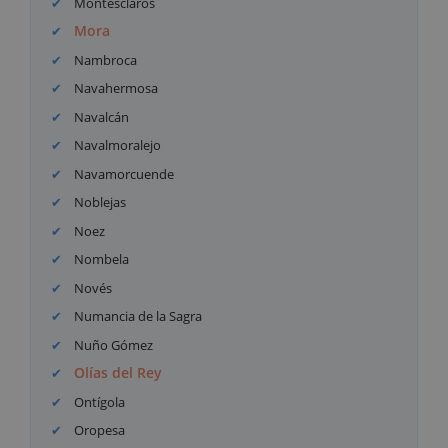
Montesclaros
Mora
Nambroca
Navahermosa
Navalcán
Navalmoralejo
Navamorcuende
Noblejas
Noez
Nombela
Novés
Numancia de la Sagra
Nuño Gómez
Olías del Rey
Ontígola
Oropesa