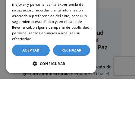
mejorar y personalizar la experiencia de
navegación, recordar cierta información
asociada a preferencias del sitio, hacer un
seguimiento estadístico y, en el caso de
llevar a cabo alguna campaña de publicidad,
Nuestro servicio de solicitud
personalizar los anuncios y analizar su
online de certificados en el
efectividad.
Política de cookies
Registro civil – Juzgado de Paz
ACEPTAR
RECHAZAR
de Bargas
CONFIGURAR
Este sitio web ofrece un
servicio privado de
gestión administrativa
mediante el cual el
usuario puede delegar voluntariamente la
tramitación de determinados documentos
oficiales ante los organismos competentes.
Documentos y trámites que podemos
gestionar
A través de nuestro servicio, podemos
gestionar, entre otros: