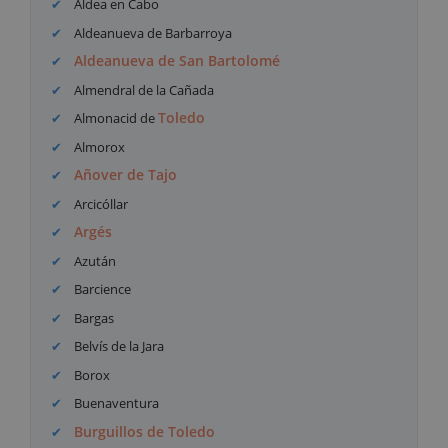
Aldea en Cabo
Aldeanueva de Barbarroya
Aldeanueva de San Bartolomé
Almendral de la Cañada
Toledo
Almonacid de
Almorox
Añover de Tajo
Arcicóllar
Argés
Azután
Barcience
Bargas
Belvís de la Jara
Borox
Buenaventura
Burguillos de Toledo