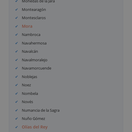
Mohedas de la Jara
Montearagón
Montesclaros
Mora
Nambroca
Navahermosa
Navalcán
Navalmoralejo
Navamorcuende
Noblejas
Noez
Nombela
Novés
Numancia de la Sagra
Nuño Gómez
Olías del Rey