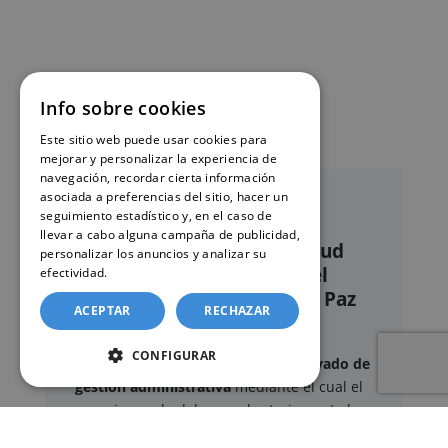
Info sobre cookies
Este sitio web puede usar cookies para
mejorar y personalizar la experiencia de
navegación, recordar cierta información
asociada a preferencias del sitio, hacer un
seguimiento estadístico y, en el caso de
llevar a cabo alguna campaña de publicidad,
Nuestro servicio de solicitud
personalizar los anuncios y analizar su
online de certificados en el
efectividad.
Política de cookies
Registro civil – Juzgado de Paz
ACEPTAR
RECHAZAR
de Casarrubios del Monte
CONFIGURAR
Este sitio web ofrece un
servicio privado de
gestión administrativa
mediante el cual el
usuario puede delegar voluntariamente la
tramitación de determinados documentos