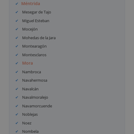
Méntrida
Mesegar de Tajo
Miguel Esteban
Mocejón
Mohedas de la Jara
Montearagón
Montesclaros
Mora
Nambroca
Navahermosa
Navalcán
Navalmoralejo
Navamorcuende
Noblejas
Noez
Nombela